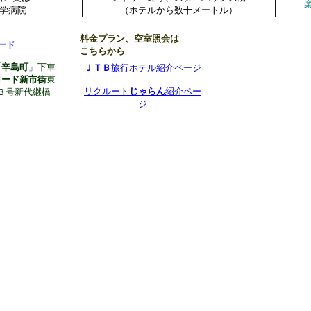
学病院
（ホテルから数十メートル）
料金プラン、空室照会は
ード
こちらから
「
辛島町
」下車
ＪＴＢ
旅行ホテル紹介ページ
ロード新市街
東
リクルート
じゃらん
紹介ペー
３号新代継橋
ジ