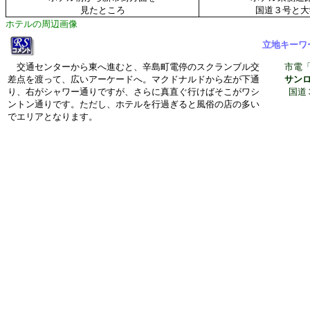
見たところ
国道３号と大
ホテルの周辺画像
立地キーワ
交通センターから東へ進むと、辛島町電停のスクランブル交
市電
差点を渡って、広いアーケードへ。マクドナルドから左が下通
サン
り、右がシャワー通りですが、さらに真直ぐ行けばそこがワシ
国道
ントン通りです。ただし、ホテルを行過ぎると風俗の店の多い
でエリアとなります。