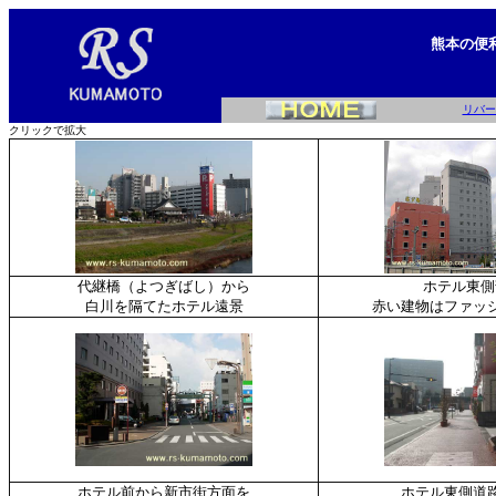
熊本の便
リバー
クリックで拡大
代継橋（よつぎばし）から
ホテル東側
白川を隔てたホテル遠景
赤い建物はファッ
ホテル前から新市街方面を
ホテル東側道