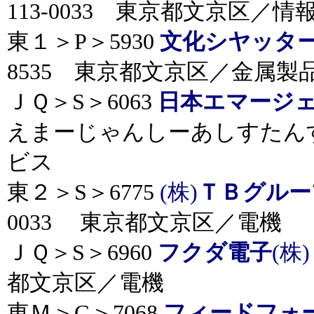
113-0033 東京都文京区／情
東１＞P＞5930
文化シヤッタ
8535 東京都文京区／金属製
ＪＱ＞S＞6063
日本エマージ
えまーじゃんしーあしすたんす） 
ビス
東２＞S＞6775
(株)
ＴＢグルー
0033 東京都文京区／電機
ＪＱ＞S＞6960
フクダ電子
(株
都文京区／電機
東Ｍ＞G＞7068
フィードフォ