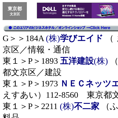
東京都
文京区
G＞＞184A
(株)
学びエイド
（ 
京区／情報・通信
東１＞P＞1893
五洋建設
(株)
（
都文京区／建設
東１＞P＞1973
ＮＥＣネッツ
えすあい）112-8560 東京
東１＞P＞2211
(株)
不二家
（ふ
料品