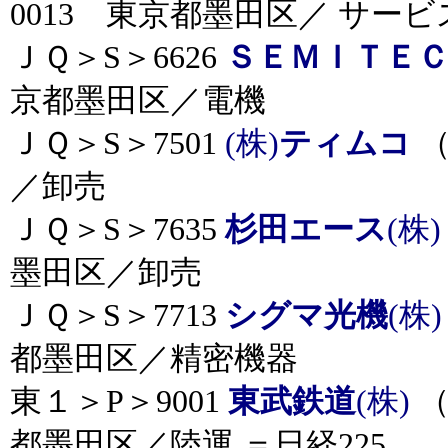
0013 東京都墨田区／ サービ
ＪＱ＞S＞6626
ＳＥＭＩＴＥ
京都墨田区／電機
ＪＱ＞S＞7501
(株)
ティムコ
（
／卸売
ＪＱ＞S＞7635
杉田エース
(株
墨田区／卸売
ＪＱ＞S＞7713
シグマ光機
(株
都墨田区／精密機器
東１＞P＞9001
東武鉄道
(株)
（
都墨田区／陸運 ＝日経225