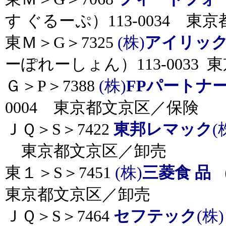
す ぐるーぷ）113-0034 
東Ｍ＞G＞7325
(株)
アイリッ
ーぽれーしょん）113-0033
Ｇ＞P＞7388
(株)
FPパートナ
0004 東京都文京区／保険
ＪＱ＞S＞7422
東邦レマック
(
東京都文京区／卸売
東１＞S＞7451
(株)
三菱食 品
（
東京都文京区／卸売
ＪＱ＞S＞7464
セフテック
(株)