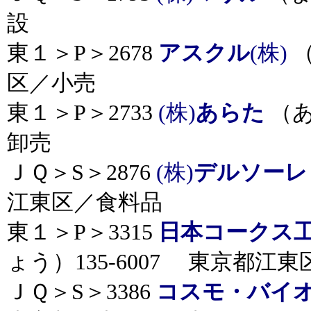
設
東１＞P＞2678
アスクル
(株)
（
区／小売
東１＞P＞2733
(株)
あらた
（あ
卸売
ＪＱ＞S＞2876
(株)
デルソーレ
江東区／食料品
東１＞P＞3315
日本コークス
ょう）135-6007 東京都江
ＪＱ＞S＞3386
コスモ・バイ