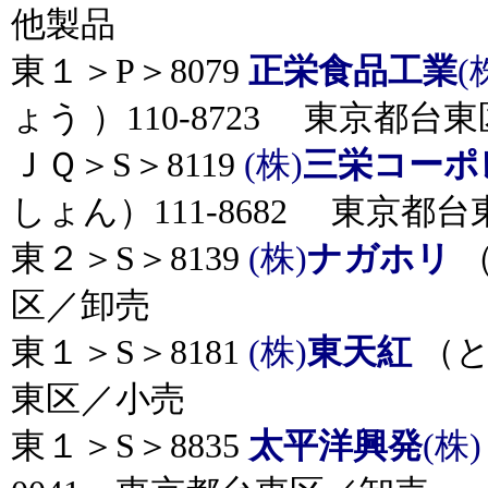
他製品
東１＞P＞8079
正栄食品工業
(
ょう ）110-8723 東京都台
ＪＱ＞S＞8119
(株)
三栄コーポ
しょん）111-8682 東京都
東２＞S＞8139
(株)
ナガホリ
（
区／卸売
東１＞S＞8181
(株)
東天紅
（と
東区／小売
東１＞S＞8835
太平洋興発
(株)