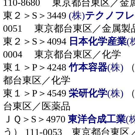
110-8680 東京都台東区／金
東２＞S＞3449
(株)
テクノフレ
0051 東京都台東区／金属製
東２＞S＞4094
日本化学産業
(
0004 東京都台東区／化学
東１＞P＞4248
竹本容器
(株)
（
都台東区／化学
東１＞P＞4549
栄研化学
(株)
（
台東区／医薬品
ＪＱ＞S＞4970
東洋合成工業
(
う） 111-0053 東京都台東