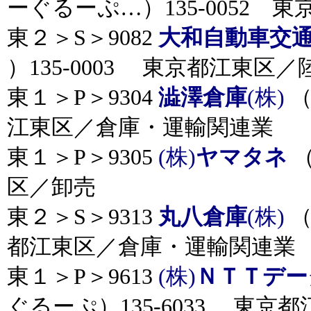
ーぐるーぷ…）135-0052 
東２＞S＞9082
大和自動車交
）135-0003 東京都江東区／
東１＞P＞9304
澁澤倉庫
(株)
（
江東区／倉庫・運輸関連業
東１＞P＞9305
(株)
ヤマタネ
（
区／卸売
東２＞S＞9313
丸八倉庫
(株)
（
都江東区／倉庫・運輸関連業
東１＞P＞9613
(株)
ＮＴＴデー
ぐるーぷ）135-6033 東京都