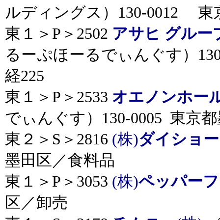
ルディングス）130-0012 
東１＞P＞2502
アサヒ グルー
るーぷほーるでぃんぐす）130
経225
東１＞P＞2533
オエノンホー
でぃんぐす）130-0005 東
東２＞S＞2816
(株)
ダイショー
墨田区／食料品
東１＞P＞3053
(株)
ペッパーフ
区／卸売