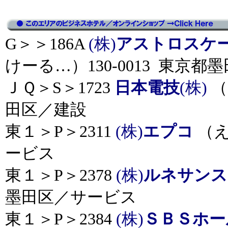
G＞＞186A
(株)
アストロスケ
けーる…）130-0013 東京
ＪＱ＞S＞1723
日本電技
(株)
（
田区／建設
東１＞P＞2311
(株)
エプコ
（え
ービス
東１＞P＞2378
(株)
ルネサンス
墨田区／サービス
東１＞P＞2384
(株)
ＳＢＳホー