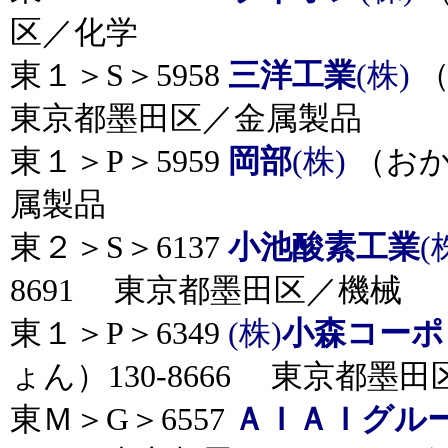
区／化学
東１＞S＞5958
三洋工業
(株)
（
東京都墨田区／金属製品
東１＞P＞5959
岡部
(株)
（おか
属製品
東２＞S＞6137
小池酸素工業
(
8691 東京都墨田区／機械
東１＞P＞6349
(株)
小森コーポ
ょん）130-8666 東京都墨田
東Ｍ＞G＞6557
ＡＩＡＩグル