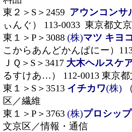
東２＞S＞2459
アウンコンサ
ぃんぐ） 113-0033 東京都
東１＞P＞3088
(株)
マツ キヨ
こからあんどかんぱにー）113-
ＪＱ＞S＞3417
大木ヘルスケ
るすけあ…） 112-0013 東
東１＞S＞3513
イチカワ
(株)
（
区／繊維
東１＞P＞3763
(株)
プロシップ
文京区／情報・通信