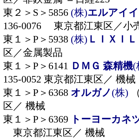
東２＞S＞5856
(株)
エルアイイ
136-0076 東京都江東区／小
東１＞P＞5938
(株)
ＬＩＸＩＬ
区／金属製品
東１＞P＞6141
ＤＭＧ 森精機
(
135-0052 東京都江東区／ 機械
東１＞P＞6368
オルガノ
(株)
（
区／ 機械
東１＞P＞6369
トーヨーカネ
東京都江東区／ 機械