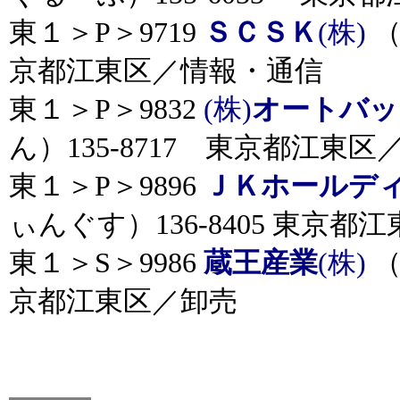
東１＞P＞9719
ＳＣＳＫ
(株)
（
京都江東区／情報・通信
東１＞P＞9832
(株)
オートバッ
ん）135-8717 東京都江東区
東１＞P＞9896
ＪＫホールデ
ぃんぐす）136-8405 東京都
東１＞S＞9986
蔵王産業
(株)
（
京都江東区／卸売