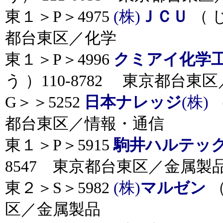
東１＞P＞4975
(株)
ＪＣＵ
（ 
都台東区／化学
東１＞P＞4996
クミアイ化学
う ）110-8782 東京都台東
G＞＞5252
日本ナレッジ
(株)
（
都台東区／情報・通信
東１＞P＞5915
駒井ハルテッ
8547 東京都台東区／金属製
東２＞S＞5982
(株)
マルゼン
（
区／金属製品