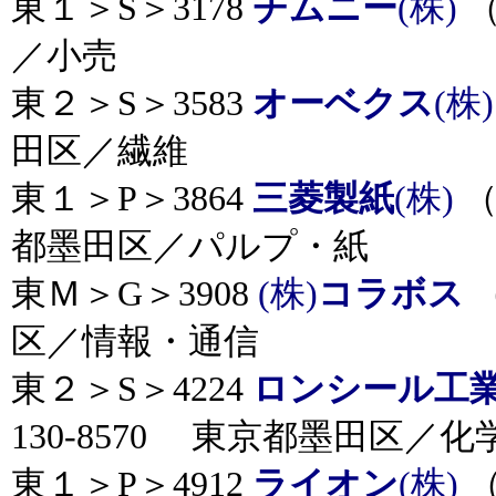
東１＞S＞3178
チムニー
(株)
（
／小売
東２＞S＞3583
オーベクス
(株
田区／繊維
東１＞P＞3864
三菱製紙
(株)
（
都墨田区／パルプ・紙
東Ｍ＞G＞3908
(株)
コラボス
（
区／情報・通信
東２＞S＞4224
ロンシール工
130-8570 東京都墨田区／化
東１＞P＞4912
ライオン
(株)
（