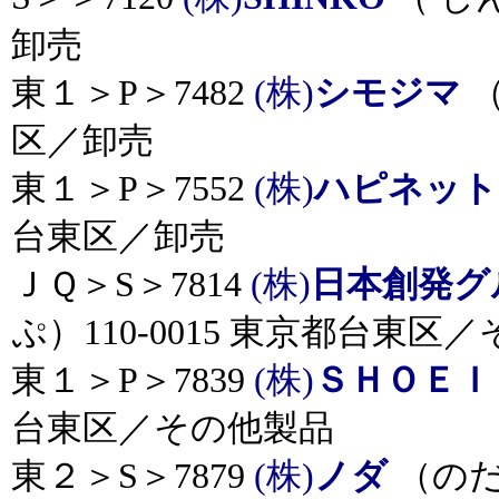
卸売
東１＞P＞7482
(株)
シモジマ
（
区／卸売
東１＞P＞7552
(株)
ハピネット
台東区／卸売
ＪＱ＞S＞7814
(株)
日本創発グ
ぷ）110-0015 東京都台東区
東１＞P＞7839
(株)
ＳＨＯＥＩ
台東区／その他製品
東２＞S＞7879
(株)
ノダ
（のだ