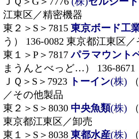
ＪＱ＞G＞7776
(株)
セルシード
江東区／精密機器
東２＞S＞7815
東京ボード工
う） 136-0082 東京都江東
東１＞P＞7817
パラマウント
まうんとべっど…） 136-86
ＪＱ＞S＞7923
トーイン
(株)
（
／その他製品
東２＞S＞8030
中央魚類
(株)
（
東京都江東区／卸売
東１＞S＞8038
東都水産
(株)
（