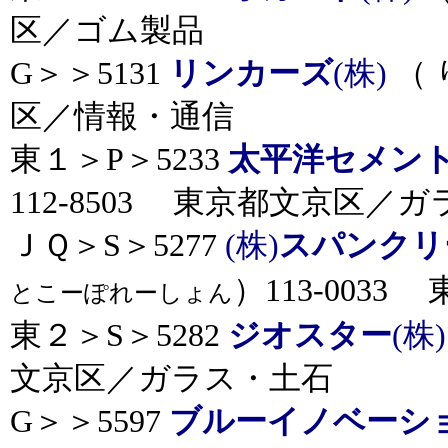
区／ゴム製品
G＞＞5131
リンカーズ
(株)
（ 
区／情報・通信
東１＞P＞5233
太平洋セメン
112-8503 東京都文京区／ガ
ＪＱ＞S＞5277
(株)
スパンクリ
）113-003
とこーぽれーしょん
東２＞S＞5282
ジオスター
(株
文京区／ガラス・土石
G＞＞5597
ブルーイノベーシ