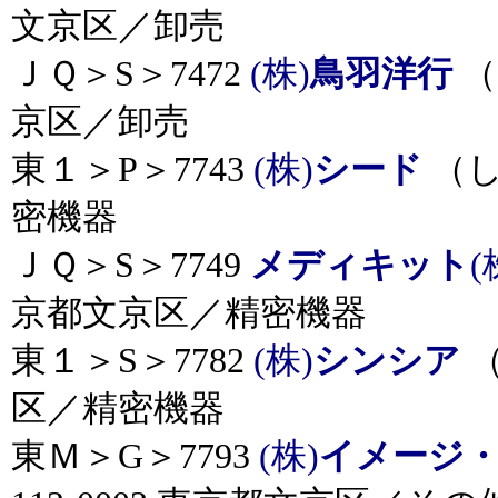
文京区／卸売
ＪＱ＞S＞7472
(株)
鳥羽洋行
（
京区／卸売
東１＞P＞7743
(株)
シード
（し
密機器
ＪＱ＞S＞7749
メディキット
(
京都文京区／精密機器
東１＞S＞7782
(株)
シンシア
（
区／精密機器
東Ｍ＞G＞7793
(株)
イメージ