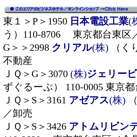
東１＞P＞1950
日本電設工業
(
う）110-8706 東京都台東
G＞＞2998
クリアル
(株)
（くり
不動産
ＪＱ＞G＞3070
(株)
ジェリービ
ずぐるーぷ） 110-0005 東
ＪＱ＞S＞3161
アゼアス
(株)
（
／卸売
ＪＱ＞S＞3426
アトムリビン