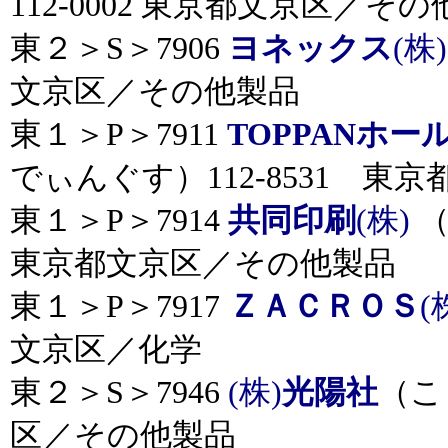
112-0002 東京都文京区／そ
東２＞S＞7906
ヨネックス
(株)
文京区／その他製品
東１＞P＞7911
TOPPANホ
でぃんぐす）112-8531 東
東１＞P＞7914
共同印刷
(株)
（
東京都文京区／その他製品
東１＞P＞7917
ＺＡＣＲＯＳ
(
文京区／化学
東２＞S＞7946
(株)
光陽社
（こ
区／その他製品