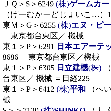
ＪＱ＞S＞6249
(株)
ゲームカー
（げーむかーどじょいこ…）110
東Ｍ＞G＞6255
(株)
エヌ・ピ
東京都台東区／ 機械
東１＞P＞6291
日本エアーテ
8686 東京都台東区／機械
東１＞P＞6305
日立建機
(株)
（
台東区／ 機械 ＝日経225
東１＞P＞6412
(株)
平和
（へい
械
S＞＞7120
(株)
SHINKO
（ しん