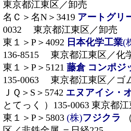
東京都江東区／卸売
名Ｃ＞名N＞3419
アートグリ
0032 東京都江東区／卸売
東１＞P＞4092
日本化学工業
(
136-8515 東京都江東区／化
東１＞P＞5121
藤倉 コンポジ
135-0063 東京都江東区／
ＪＱ＞S＞5742
エヌアイシ・
とてっく ）135-0063 東京
東１＞P＞5803
(株)
フジクラ
（
区／非鉄金属 ＝日経225