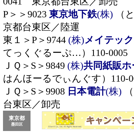
0041 東京都台東区／卸売
P＞＞9023
東京地下鉄
(株)
（と
京都台東区／陸運
東１＞P＞9744
(株)
メイテック
てっくぐるーぷ…）110-00
ＪＱ＞S＞9849
(株)
共同紙販ホ
はんほーるでぃんぐす）110-
ＪＱ＞S＞9908
日本電計
(株)
（
台東区／卸売
東京都
墨田区