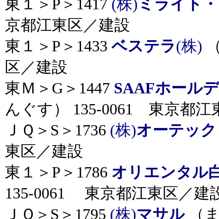
東１＞P＞1417
(株)
ミライト・
京都江東区／建設
東１＞P＞1433
ベステラ
(株)
（
区／建設
東Ｍ＞G＞1447
SAAFホール
んぐす） 135-0061 東京都
ＪＱ＞S＞1736
(株)
オーテック
東区／建設
東１＞P＞1786
オリエンタル
135-0061 東京都江東区／建
ＪＱ＞S＞1795
(株)
マサル
（ま