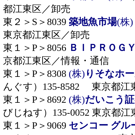
都江東区／卸売
東２＞S＞8039
築地魚市場
(株
東京都江東区／卸売
東１＞P＞8056
ＢＩＰＲＯＧ
京都江東区／情報・通信
東１＞P＞8308
(株)
りそなホー
んぐす）135-8582 東京都江
東１＞P＞8692
(株)
だいこう証
びじねす）135-0052 東京都
東１＞P＞9069
センコー グル