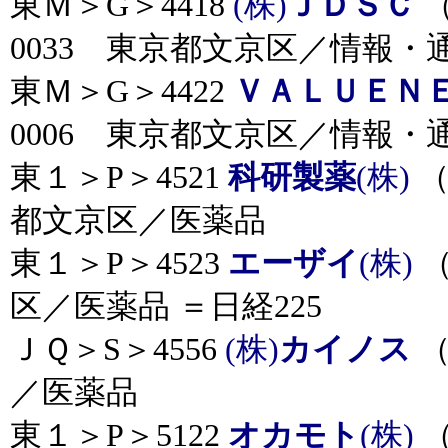
東Ｍ＞G＞4418
(株)
ＪＤＳＣ
（
0033 東京都文京区／情報・
東Ｍ＞G＞4422
ＶＡＬＵＥＮ
0006 東京都文京区／情報・
東１＞P＞4521
科研製薬
(株)
（
都文京区／医薬品
東１＞P＞4523
エーザイ
(株)
（
区／医薬品 ＝日経225
ＪＱ＞S＞4556
(株)
カイノス
（
／医薬品
東１＞P＞5122
オカモト
(株)
（