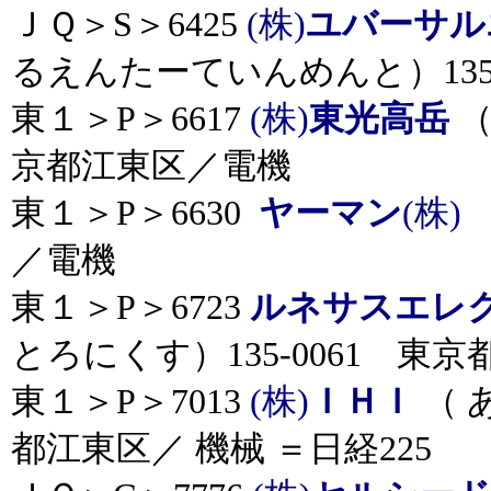
ＪＱ＞S＞6425
(株)
ユバーサル
るえんたーていんめんと）135-
東１＞P＞6617
(株)
東光高岳
（
京都江東区／電機
東１＞P＞6630
ヤーマン
(株)
（
／電機
東１＞P＞6723
ルネサスエレ
とろにくす）135-0061 東京
東１＞P＞7013
(株)
ＩＨＩ
（ 
都江東区／ 機械 ＝日経225