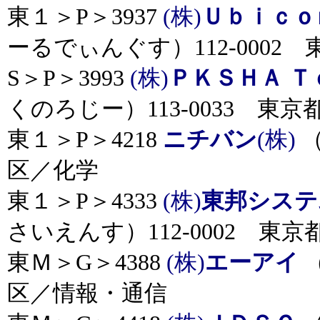
東１＞P＞3937
(株)
Ｕｂｉｃｏ
ーるでぃんぐす）112-000
S＞P＞3993
(株)
ＰＫＳＨＡ 
くのろじー）113-0033 東
東１＞P＞4218
ニチバン
(株)
（
区／化学
東１＞P＞4333
(株)
東邦システ
さいえんす）112-0002 東
東Ｍ＞G＞4388
(株)
エーアイ
（
区／情報・通信