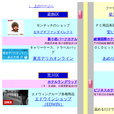
↑ 上のページへ
フー
葛飾区
柴
モンチッチのショップ
ＰＣ用品美
安
セキグチファンダイレクト
新小岩パークホテル
綾瀬国際ホテ
JR総武本線 新小岩駅徒歩1分
千代田線綾瀬駅西
キャリーケース、トラベルバッ
ＯＬＤヒット
グ
東京デリカオンライン
あめ
荒川区
ホテルラングウッド
ＪＲ・京成線、日暮里駅徒歩2分
ビジネスホテ
エドウィングループ各種商品
地下鉄日比谷線南
エドウインショップ
（EDWIN）
温めるだけで