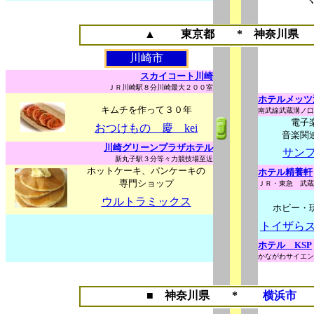
▲
東京都 *
神奈川県
川崎市
スカイコート川崎
ＪＲ川崎駅８分川崎最大２００室
ホテルメッツ
キムチを作って３０年
南武線武蔵溝ノ口
電子
おつけもの 慶 kei
音楽関
川崎グリーンプラザホテル
サン
新丸子駅３分等々力競技場至近
ホットケーキ、パンケーキの
ホテル精養軒
専門ショップ
ＪＲ・東急 武蔵
ウルトラミックス
ホビー・
トイザら
ホテル KSP
かながわサイエン
■
神奈川県
*
横浜市