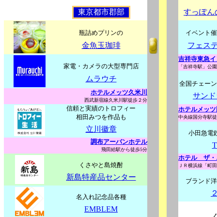
東京都市郡部
すっぽん
瓶詰めプリンの
イベント催
金魚玉珈琲
フェス
吉祥寺東急イ
家電・カメラの大型専門店
「吉祥寺駅」公園
ムラウチ
全国チェーン
ホテルメッツ久米川
サンドラ
西武新宿線久米川駅徒歩２分
信頼と実績のトロフィー
ホテルメッツ
相田みつを作品も
中央線国分寺駅徒
立川徽章
小田急電
調布アーバンホテル
T
飛田給駅から徒歩5分
ホテル ザ・
くさやと島焼酎
ＪＲ横浜線「町田
新島特産品センター
ブランド洋
名入れ記念品各種
EMBLEM