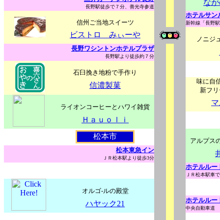
なが
長野駅徒歩で７分、善光寺参道
ホテルサン
信州ご当地スイーツ
新幹線「長野駅
ビストロ みぃーや
ノニジ
長野ワシントンホテルプラザ
長野駅より徒歩約７分
石臼挽き地粉で手作り
味に自
信濃製菓
新フリ
マ
ライオンコーヒーとハワイ雑貨
Ｈａｕｏｌｉ
松本市
アルプス
松本東急イン
ＪＲ松本駅より徒歩3分
ホテルルー
ＪＲ松本駅車で
オルゴ-ルの殿堂
ホテルルー
ハヤック21
中央自動車道 