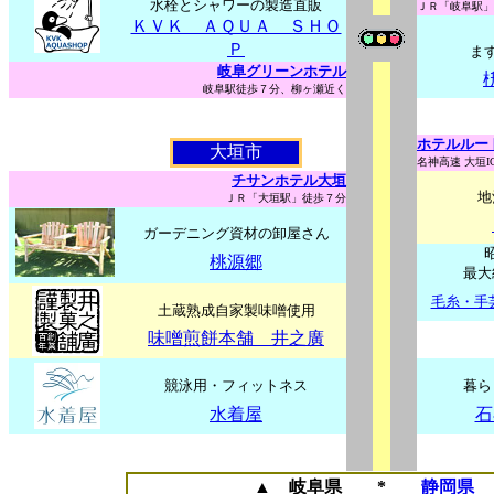
水栓とシャワーの製造直販
ＪＲ「岐阜駅」
ＫＶＫ ＡＱＵＡ ＳＨＯ
Ｐ
ま
岐阜グリーンホテル
岐阜駅徒歩７分、柳ヶ瀬近く
ホテルルー
大垣市
名神高速 大垣I
チサンホテル大垣
地
ＪＲ「大垣駅」徒歩７分
ガーデニング資材の卸屋さん
桃源郷
最大
毛糸・手
土蔵熟成自家製味噌使用
味噌煎餅本舗 井之廣
競泳用・フィットネス
暮ら
水着屋
石
▲
岐阜県
*
静岡県