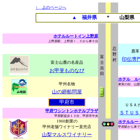
↑ 上のページへ
▲
福井県
* 山梨県
ホテルルートイン上野原
上野原駅、上野原Ｉ．Ｃから車５分
忍
鹿革
野
富
印伝専
村
富士山麓の名産品
士
吉
お甲斐ものなび
田
ホテル ル
甲州名物
果実の街、山梨
山の廻船問屋
甲府市
ＵＳＡ
甲府ワシントンホテルプラザ
ＳＴＵＳ
甲府駅徒歩１３分、甲府市中央
1960創業の
ホテルルー
甲州老舗ワイナリー直売店
甲府駅から車で
山梨マルスワイナリー