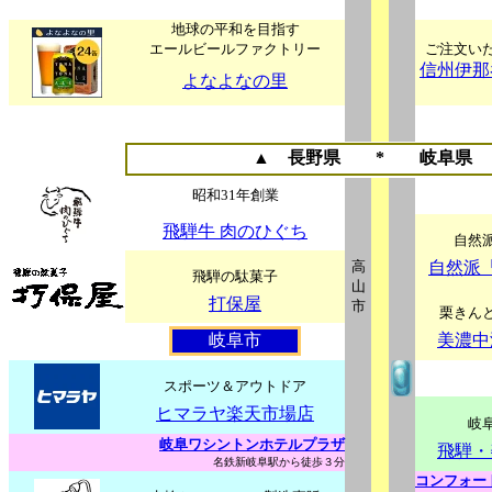
地球の平和を目指す
エールビールファクトリー
ご注文い
信州伊那
よなよなの里
▲
長野県 *
岐阜県
昭和31年創業
飛騨牛 肉のひぐち
自然
高
自然派
飛騨の駄菓子
山
打保屋
市
栗きん
岐阜市
美濃中
スポーツ＆アウトドア
ヒマラヤ楽天市場店
岐
岐阜ワシントンホテルプラザ
飛騨・
名鉄新岐阜駅から徒歩３分
コンフォー