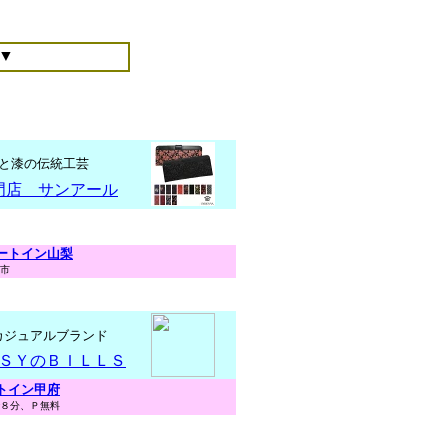
▼
と漆の伝統工芸
門店 サンアール
ートイン山梨
市
カジュアルブランド
ＳＹのＢＩＬＬＳ
トイン甲府
８分、Ｐ無料