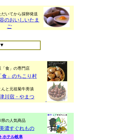
ただいてから採卵発送
谷のおいしいたま
ご
▼
派「食」の専門店
「食」のちこり村
とんと元祖菊牛蒡漬
津川宿・やまつ
阜県の人気商品
美濃すぐれもの
トホテル岐阜