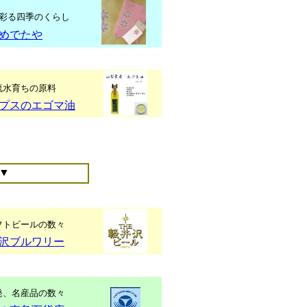
彩る四季のくらし
めでたや
流水育ちの原料
プスのエゴマ油
▼
フトビールの数々
沢ブルワリー
発、名産品の数々