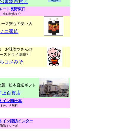
の東急百貨店
ルート長野東口
」東口徒歩１分
ュース安心の安い店
ノニ家族
信 お味噌やさんの
ーズドライ味噌汁
ルコメみそ
の麓、松本直送ギフト
井上百貨店
トイン南松本
３分、Ｐ無料
トイン諏訪インター
諏訪ＩＣそば