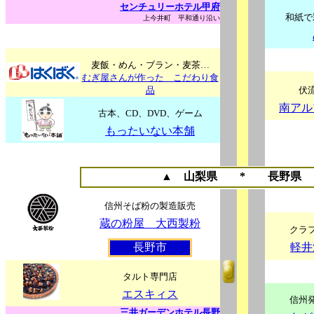
センチュリーホテル甲府
和紙で
上今井町 平和通り沿い
麦飯・めん・ブラン・麦茶…
むぎ屋さんが作った こだわり食
品
伏
南アル
古本、CD、DVD、ゲーム
もったいない本舗
▲
山梨県 *
長野県
信州そば粉の製造販売
蔵の粉屋 大西製粉
クラ
長野市
軽井
タルト専門店
エスキィス
信州
三井ガーデンホテル長野