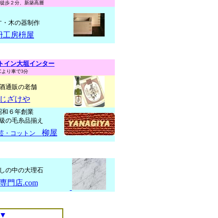
徒歩２分、新築高層
す・木の器制作
枡工房枡屋
トイン大垣インター
Cより車で3分
酒通販の老舗
じざけや
昭和６年創業
級の毛糸品揃え
柳屋
芸・コットン
しの中の大理石
専門店.com
▼