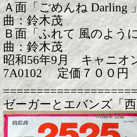
Ａ面「ごめんね Darlin
曲：鈴木茂
Ｂ面「ふれて 風のように
曲：鈴木茂
昭和56年9月 キャニオ
7A0102 定価７００円
===================
ゼーガーとエバンズ「