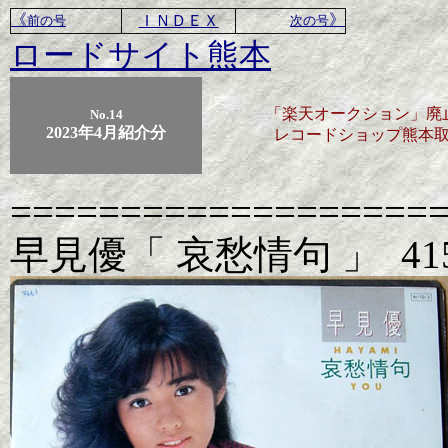
《
》
ＩＮＤＥＸ
前の号
次の号
ロードサイト熊本
「楽天オークション」廃
No.14
2023年4月紹介分
レコードショップ熊本
===================
早見優「 哀愁情句 」
41