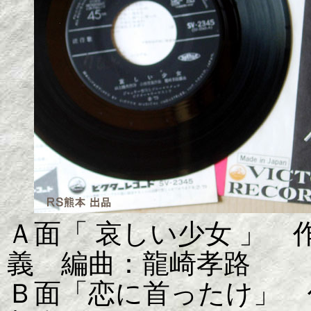
Ａ面「 哀しい少女 」
義 編曲：龍崎孝路
Ｂ面「恋に首ったけ」 