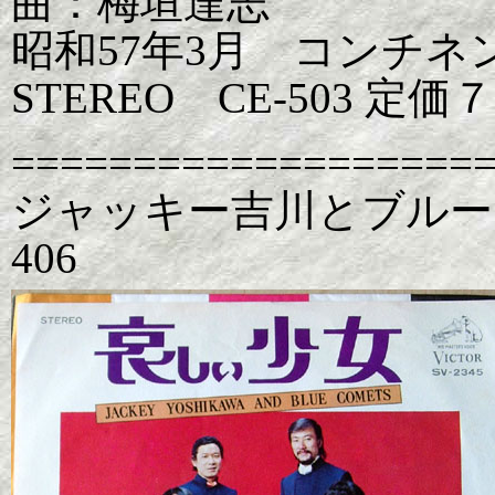
曲：梅垣達志
昭和57年3月 コンチネ
STEREO CE-503 定
===================
ジャッキー吉川とブルー
406