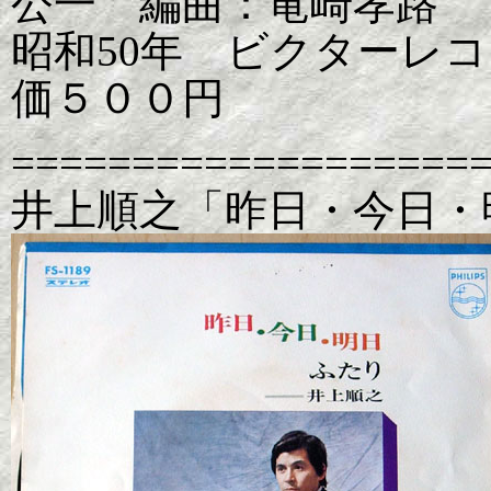
公一 編曲：竜崎孝路
昭和50年 ビクターレコード
価５００円
===================
井上順之「昨日・今日