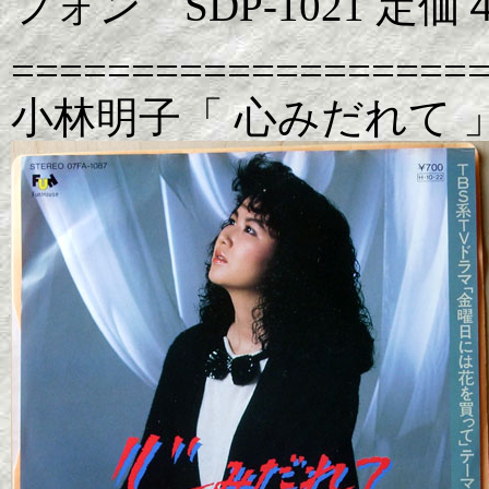
フォン SDP-1021 定
===================
小林明子「 心みだれて 