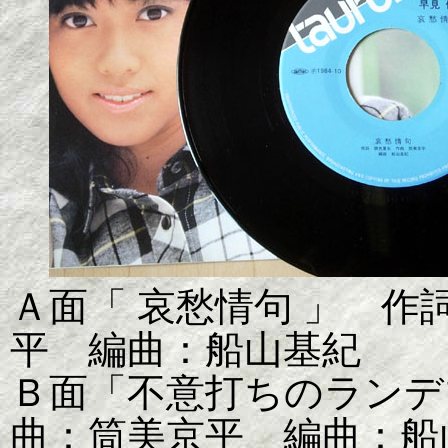
Ａ面「 哀愁情句 」 
平 編曲：船山基紀
Ｂ面「不意打ちのランデ
曲：筒美京平 編曲：船