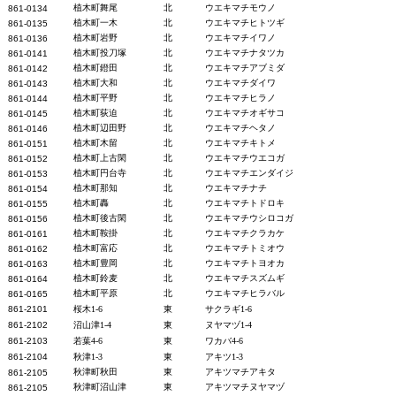
植木町舞尾
北
ウエキマチモウノ
861-0134
植木町一木
北
ウエキマチヒトツギ
861-0135
植木町岩野
北
ウエキマチイワノ
861-0136
植木町投刀塚
北
ウエキマチナタツカ
861-0141
植木町鐙田
北
ウエキマチアブミダ
861-0142
植木町大和
北
ウエキマチダイワ
861-0143
植木町平野
北
ウエキマチヒラノ
861-0144
植木町荻迫
北
ウエキマチオギサコ
861-0145
植木町辺田野
北
ウエキマチヘタノ
861-0146
植木町木留
北
ウエキマチキトメ
861-0151
植木町上古閑
北
ウエキマチウエコガ
861-0152
植木町円台寺
北
ウエキマチエンダイジ
861-0153
植木町那知
北
ウエキマチナチ
861-0154
植木町轟
北
ウエキマチトドロキ
861-0155
植木町後古閑
北
ウエキマチウシロコガ
861-0156
植木町鞍掛
北
ウエキマチクラカケ
861-0161
植木町富応
北
ウエキマチトミオウ
861-0162
植木町豊岡
北
ウエキマチトヨオカ
861-0163
植木町鈴麦
北
ウエキマチスズムギ
861-0164
植木町平原
北
ウエキマチヒラバル
861-0165
861-21
01
桜木1-6
東
サクラギ1-6
861-2102
沼山津1-4
東
ヌヤマヅ1-4
861-2103
若葉4-6
東
ワカバ4-6
861-2104
秋津1-3
東
アキツ1-3
秋津町秋田
東
アキツマチアキタ
861-2105
秋津町沼山津
東
アキツマチヌヤマヅ
861-2105