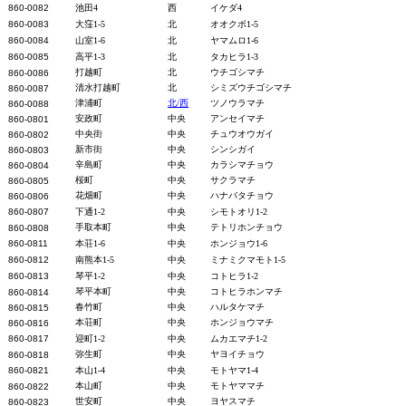
860-0082
池田4
西
イケダ4
860-0083
大窪1-5
北
オオクボ1-5
860-0084
山室1-6
北
ヤマムロ1-6
860-0085
高平1-3
北
タカヒラ1-3
打越町
北
ウチゴシマチ
860-0086
清水打越町
北
シミズウチゴシマチ
860-0087
津浦町
北/西
ツノウラマチ
860-0088
安政町
中央
アンセイマチ
860-08
01
中央街
中央
チュウオウガイ
860-0802
新市街
中央
シンシガイ
860-0803
辛島町
中央
カラシマチョウ
860-0804
桜町
中央
サクラマチ
860-0805
花畑町
中央
ハナバタチョウ
860-0806
860-0807
下通1-2
中央
シモトオリ1-2
手取本町
中央
テトリホンチョウ
860-0808
860-0811
本荘1-6
中央
ホンジョウ1-6
860-0812
南熊本1-5
中央
ミナミクマモト1-5
860-0813
琴平1-2
中央
コトヒラ1-2
琴平本町
中央
コトヒラホンマチ
860-0814
春竹町
中央
ハルタケマチ
860-0815
本荘町
中央
ホンジョウマチ
860-0816
860-0817
迎町1-2
中央
ムカエマチ1-2
弥生町
中央
ヤヨイチョウ
860-0818
860-0821
本山1-4
中央
モトヤマ1-4
本山町
中央
モトヤママチ
860-0822
世安町
中央
ヨヤスマチ
860-0823