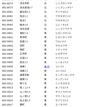
清水本町
北
シミズホンマチ
861-8074
861-8075
清水新地1-7
北
シミズシンチ1-7
861-8081
麻生田1-5
北
アソウダ1-5
861-8082
兎谷1-2
北
ウサギダニ1-2
861-8082
兎谷3
北
ウサギダニ3
861-8083
楡木1-6
北
ニレノキ1-6
清水岩倉
北
シミズイワクラ
861-8084
862-09
01
東町1-4
東
ヒガシマチ1-4
東本町
東
ヒガシホンマチ
862-0902
862-0903
若葉1-3
東
ワカバ1-3
栄町
東
サカエマチ
862-0904
南町
東
ミナミマチ
862-0905
広木町
東
ヒロギマチ
862-0906
862-0907
水源1-2
東
スイゲン1-2
862-0908
新生1-2
東
シンセイ1-2
862-0909
湖東1
東/中
コトウ1
862-0909
湖東2-3
東
コトウ2-3
健軍本町
東
ケングンホンマチ
862-0910
862-0911
健軍1-5
東
ケングン1-5
錦ケ丘
東
ニシキガオカ
862-0912
862-0913
尾ノ上1-4
東
オノウエ1-4
862-0914
山ノ内1-4
東
ヤマノウチ1-4
862-0915
山ノ神1-2
東
ヤマノカミ1-2
862-0916
佐土原1-3
東
サドワラ1-3
榎町
東
エノキマチ
862-0917