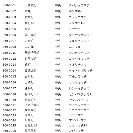
860-00
01
千葉城町
中央
チバジョウマチ
860-0002
本丸
中央
ホンマル
860-0003
古城町
中央
コジョウマチ
860-0004
新町1-4
中央
シンマチ1-4
860-0005
宮内
中央
ミヤウチ
860-0006
段山本町
中央
ダニヤマホンマチ
860-0007
古京町
中央
フルキョウマチ
860-0008
二の丸
中央
ニノマル
860-0011
新鍛冶屋町
中央
シンカジヤマチ
860-0012
紺屋今町
中央
コウヤイママチ
860-0013
通町
中央
トオリチョウ
860-0014
慶徳堀町
中央
ケイトクボリマチ
860-0015
古川町
中央
フルカワマチ
860-0016
山崎町
中央
ヤマサキマチ
860-0017
練兵町
中央
レンペイチョウ
860-0018
船場町下1
中央
センバマチシモ1
860-0019
船場町2-3
中央
センバマチ2-3
上鍛冶屋町
中央
カミカジヤマチ
860-0021
横紺屋町
中央
ヨココウヤマチ
860-0022
河原町
中央
カワラマチ
860-0023
松原町
中央
マツバラマチ
860-0024
860-0025
紺屋町1-3
中央
コウヤマチ1-3
鍛冶屋町
中央
カジヤマチ
860-0026