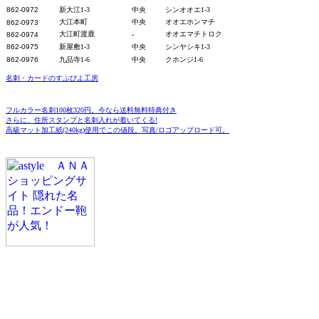
862-0972
新大江1-3
中央
シンオオエ1-3
大江本町
中央
オオエホンマチ
862-0973
大江町渡鹿
オオエマチトロク
862-0974
-
862-0975
新屋敷1-3
中央
シンヤシキ1-3
862-0976
九品寺1-6
中央
クホンジ1-6
名刺・カードのすぷぴよ工房
フルカラー名刺100枚320円。今なら送料無料特典付き
さらに、住所スタンプと名刺入れが着いてくる!
高級マット加工紙(240kg)使用でこの値段。写真/ロゴアップロード可。