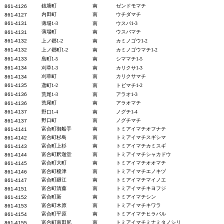
銭塘町
南
ゼンドモマチ
861-4126
内田町
南
ウチダマチ
861-4127
861-4131
薄場1-3
南
ウスバ1-3
薄場町
南
ウスバマチ
861-4131
861-4132
上ノ郷1-2
南
カミノゴウ1-2
861-4132
上ノ郷町1-2
南
カミノゴウマチ1-2
861-4133
島町1-5
南
シママチ1-5
861-4134
刈草1-3
南
カリクサ1-3
刈草町
南
カリクサマチ
861-4134
861-4135
鳶町1-2
南
トビマチ1-2
861-4136
荒尾1-3
南
アラオ1-3
荒尾町
南
アラオマチ
861-4136
861-4137
野口1-4
南
ノグチ1-4
野口町
南
ノグチマチ
861-4137
富合町御船手
南
トミアイマチオフナテ
861-4141
富合町杉島
南
トミアイマチスギシマ
861-4142
富合町上杉
南
トミアイマチカミスギ
861-4143
富合町釈迦堂
南
トミアイマチシャカドウ
861-4144
富合町大町
南
トミアイマチオオマチ
861-4145
富合町榎津
南
トミアイマチエノキヅ
861-4146
富合町廻江
南
トミアイマチマイノエ
861-4147
富合町清藤
南
トミアイマチキヨフジ
861-4151
富合町新
南
トミアイマチシン
861-4152
富合町木原
南
トミアイマチキワラ
861-4153
富合町平原
南
トミアイマチヒラバル
861-4154
富合町南田尻
南
トミアイマチミナミタノシリ
861-4155