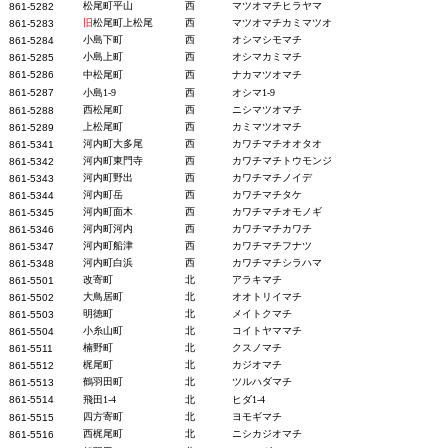
松尾町平山
西
マツオマチヒラヤマ
861-5282
旧
松尾町上松尾
西
マツオマチカミマツオ
861-5283
小島下町
西
オシマシモマチ
861-5284
小島上町
西
オシマカミマチ
861-5285
861-5286
中松尾町
西
ナカマツオマチ
861-5287
小島1-9
西
オシマ1-9
西松尾町
西
ニシマツオマチ
861-5288
上松尾町
西
カミマツオマチ
861-5289
河内町大多尾
西
カワチマチオオタオ
861-53
41
河内町東門寺
西
カワチマチトウモンジ
861-5342
河内町野出
西
カワチマチノイデ
861-5343
河内町岳
西
カワチマチタケ
861-5344
河内町面木
西
カワチマチオモノギ
861-5345
河内町河内
西
カワチマチカワチ
861-5346
河内町船津
西
カワチマチフナツ
861-5347
河内町白浜
西
カワチマチシラハマ
861-5348
改寄町
北
アラキマチ
861-55
01
大鳥居町
北
オオトリイマチ
861-5502
明徳町
北
メイトクマチ
861-5503
小糸山町
北
コイトヤママチ
861-5504
楠野町
北
クスノマチ
861-5511
梶尾町
北
カジオマチ
861-5512
鶴羽田町
北
ツルハダマチ
861-5513
861-5514
飛田1-4
北
ヒダ1-4
四方寄町
北
ヨモギマチ
861-5515
西梶尾町
北
ニシカジオマチ
861-5516