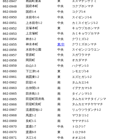
画図町重富
東
エズマチシゲドミ
862-0947
国府本町
中央
コクブホンマチ
862-0948
862-0949
国府1-4
中央
コクブ1-4
862-0950
水前寺1-6
中央
スイゼンジ1-6
862-0951
上水前寺1-2
中央
カミスイゼンジ1-2
京塚本町
東
キョウヅカホンマチ
862-0952
上京塚町
中央
カミキョウヅカマチ
862-0953
862-0954
神水1-2
中央
クワミズ1-2
神水本町
東/中
クワミズホンマチ
862-0955
水前寺公園
中央
スイゼンジコウエン
862-0956
菅原町
中央
スガワラマチ
862-0957
岡田町
中央
オカダマチ
862-0958
862-0959
白山1-3
中央
ハクザン1-3
862-0960
下江津1-8
東
シモエヅ1-8
862-0961
画図東1-2
東
エズヒガシ1-2
862-0962
田迎1-6
南
タムカエ1-6
862-0963
出仲間1-9
南
イデナカマ1-9
862-0965
田井島1-3
南
タイノシマ1-3
田迎町田井島
南
タムカエマチタイノシマ
862-0965
田迎町良町
南
タムカエマチヤヤマチ
862-0966
862-0967
流通団地1-2
南
リュウツウダンチ1-2
862-0968
馬渡1-2
南
マワタリ1-2
862-0969
良町1-5
南
ヤヤマチ1-5
862-0970
渡鹿1-7
中央
トロク1-7
862-0970
渡鹿8-9
東
トロク8-9
862-0971
大江1-6
中央
オオエ1-6