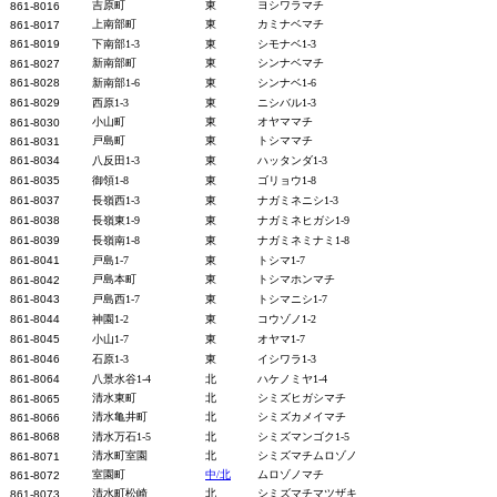
吉原町
東
ヨシワラマチ
861-8016
上南部町
東
カミナベマチ
861-8017
861-8019
下南部1-3
東
シモナベ1-3
新南部町
東
シンナベマチ
861-8027
861-8028
新南部1-6
東
シンナベ1-6
861-8029
西原1-3
東
ニシバル1-3
小山町
東
オヤママチ
861-8030
戸島町
東
トシママチ
861-8031
861-8034
八反田1-3
東
ハッタンダ1-3
861-8035
御領1-8
東
ゴリョウ1-8
861-8037
長嶺西1-3
東
ナガミネニシ1-3
861-8038
長嶺東1-9
東
ナガミネヒガシ1-9
861-8039
長嶺南1-8
東
ナガミネミナミ1-8
861-8041
戸島1-7
東
トシマ1-7
戸島本町
東
トシマホンマチ
861-8042
861-8043
戸島西1-7
東
トシマニシ1-7
861-8044
神園1-2
東
コウゾノ1-2
861-8045
小山1-7
東
オヤマ1-7
861-8046
石原1-3
東
イシワラ1-3
861-8064
八景水谷1-4
北
ハケノミヤ1-4
清水東町
北
シミズヒガシマチ
861-8065
清水亀井町
北
シミズカメイマチ
861-8066
861-8068
清水万石1-5
北
シミズマンゴク1-5
清水町室園
北
シミズマチムロゾノ
861-8071
室園町
中/北
ムロゾノマチ
861-8072
清水町松崎
北
シミズマチマツザキ
861-8073