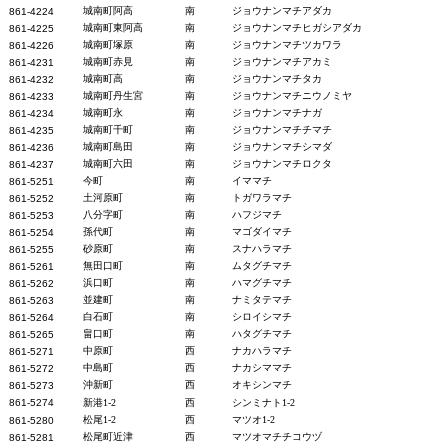
城南町阿高
南
ジョウナンマチアダカ
861-4224
城南町東阿高
南
ジョウナンマチヒガシアダカ
861-4225
城南町塚原
南
ジョウナンマチツカワラ
861-4226
城南町赤見
南
ジョウナンマチアカミ
861-4231
城南町高
南
ジョウナンマチタカ
861-4232
城南町丹生宮
南
ジョウナンマチニウノミヤ
861-4233
城南町永
南
ジョウナンマチナガ
861-4234
城南町千町
南
ジョウナンマチチマチ
861-4235
城南町島田
南
ジョウナンマチシマダ
861-4236
城南町六田
南
ジョウナンマチロクタ
861-4237
今町
南
イママチ
861-52
51
土河原町
南
トガワラマチ
861-5252
八分字町
南
ハフジマチ
861-5253
孫代町
南
マゴダイマチ
861-5254
砂原町
南
スナハラマチ
861-5255
無田口町
南
ムタグチマチ
861-5261
浜口町
南
ハマグチマチ
861-5262
並建町
南
ナミタテマチ
861-5263
白石町
南
シロイシマチ
861-5264
畠口町
南
ハタグチマチ
861-5265
中原町
西
ナカハラマチ
861-5271
中島町
西
ナカシママチ
861-5272
沖新町
西
オキシンマチ
861-5273
861-5274
新港1-2
西
シンミナト1-2
松尾1-2
西
マツオ1-2
861-5280
松尾町近津
西
マツオマチチコウヅ
861-5281