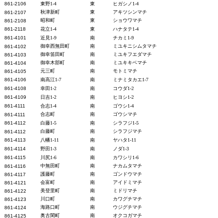
861-2106
東野1-4
東
ヒガシノ1-4
秋津新町
東
アキツシンマチ
861-2107
昭和町
東
ショウワマチ
861-2108
861-2118
花立1-4
東
ハナタテ1-4
861-41
01
近見1-9
南
チカミ1-9
御幸西無田町
南
ミユキニシムタマチ
861-4102
御幸笛田町
南
ミユキフエダマチ
861-4103
御幸木部町
南
ミユキキベマチ
861-4104
元三町
南
モトミマチ
861-4105
861-4106
南高江1-7
南
ミナミタカエ1-7
861-4108
幸田1-2
南
コウダ1-2
861-4109
日吉1-2
南
ヒヨシ1-2
861-4111
合志1-4
南
ゴウシ1-4
合志町
南
ゴウシマチ
861-4111
861-4112
白藤1-5
南
シラフジ1-5
白藤町
南
シラフジマチ
861-4112
861-4113
八幡1-11
南
ヤハタ1-11
861-4114
野田1-3
南
ノダ1-3
861-4115
川尻1-6
南
カワシリ1-6
中無田町
南
ナカムタマチ
861-4116
護藤町
南
ゴンドウマチ
861-4117
会富町
南
アイドミマチ
861-4121
美登里町
南
ミドリマチ
861-4122
川口町
南
カワグチマチ
861-4123
海路口町
南
ウジグチマチ
861-4124
奥古閑町
南
オクコガマチ
861-4125