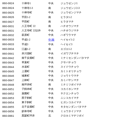
860-0824
十禅寺1
中央
ジュウゼンジ1
860-0824
十禅寺2-3
南
ジュウゼンジ2-3
十禅寺町
中央
ジュウゼンジマチ
860-0825
860-0826
平田1-2
南
ヒラタ1-2
平田町
南
ヒラタマチ
860-0827
八王寺町 22
南
ハチオウジマチ
860-0831
八王寺町 22以外
中央
ハチオウジマチ
860-0831
萩原町
中央
ハギワラマチ
860-0832
860-0833
平成1-2
中/南
ヘイセイ1-2
860-0833
平成3
中央
ヘイセイ3
860-0834
江越1-2
南
エゴエ1-2
井川淵町
中央
イガワブチマチ
860-0841
南千反畑町
中央
ミナミセンダンバタマチ
860-0842
草葉町
中央
クサバチョウ
860-0843
水道町
中央
スイドウチョウ
860-0844
上通町
中央
カミトオリチョウ
860-0845
城東町
中央
ジョウトウマチ
860-0846
上林町
中央
カミバヤシマチ
860-0847
南坪井町
南
ミナミツボイマチ
860-0848
子飼本町
中央
コカイホンマチ
860-0851
薬園町
中央
ヤクエンチョウ
860-0852
西子飼町
中央
ニシコカイマチ
860-0853
東子飼町
中央
ヒガシコカイマチ
860-0854
北千反畑町
中央
キタセンダンバタマチ
860-0855
妙体寺町
中央
ミョウタイジマチ
860-0856
黒髪町坪井
北
クロカミマチツボイ
860-0861