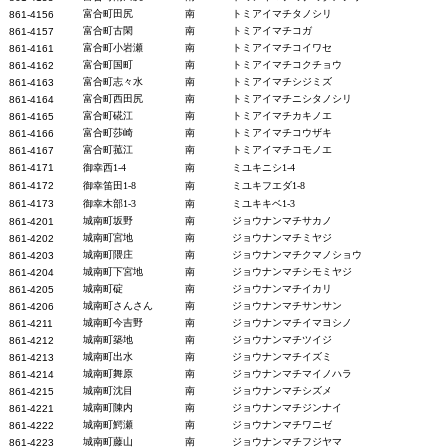
富合町田尻
南
トミアイマチタノシリ
861-4156
富合町古閑
南
トミアイマチコガ
861-4157
富合町小岩瀬
南
トミアイマチコイワセ
861-4161
富合町国町
南
トミアイマチコクチョウ
861-4162
富合町志々水
南
トミアイマチシジミズ
861-4163
富合町西田尻
南
トミアイマチニシタノシリ
861-4164
富合町硴江
南
トミアイマチカキノエ
861-4165
富合町莎崎
南
トミアイマチコウザキ
861-4166
富合町菰江
南
トミアイマチコモノエ
861-4167
861-4171
御幸西1-4
南
ミユキニシ1-4
861-4172
御幸笛田1-8
南
ミユキフエダ1-8
861-4173
御幸木部1-3
南
ミユキキベ1-3
城南町坂野
南
ジョウナンマチサカノ
861-42
01
城南町宮地
南
ジョウナンマチミヤジ
861-4202
城南町隈庄
南
ジョウナンマチクマノショウ
861-4203
城南町下宮地
南
ジョウナンマチシモミヤジ
861-4204
城南町碇
南
ジョウナンマチイカリ
861-4205
城南町さんさん
南
ジョウナンマチサンサン
861-4206
城南町今吉野
南
ジョウナンマチイマヨシノ
861-4211
城南町築地
南
ジョウナンマチツイジ
861-4212
城南町出水
南
ジョウナンマチイズミ
861-4213
城南町舞原
南
ジョウナンマチマイノハラ
861-4214
城南町沈目
南
ジョウナンマチシズメ
861-4215
城南町陳内
南
ジョウナンマチジンナイ
861-4221
城南町鰐瀬
南
ジョウナンマチワニゼ
861-4222
城南町藤山
南
ジョウナンマチフジヤマ
861-4223