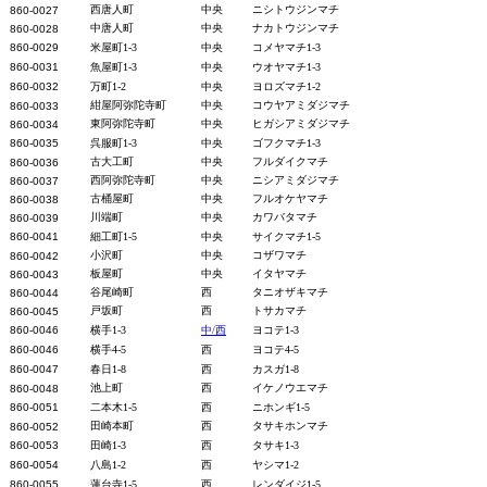
西唐人町
中央
ニシトウジンマチ
860-0027
中唐人町
中央
ナカトウジンマチ
860-0028
860-0029
米屋町1-3
中央
コメヤマチ1-3
860-0031
魚屋町1-3
中央
ウオヤマチ1-3
860-0032
万町1-2
中央
ヨロズマチ1-2
紺屋阿弥陀寺町
中央
コウヤアミダジマチ
860-0033
東阿弥陀寺町
中央
ヒガシアミダジマチ
860-0034
860-0035
呉服町1-3
中央
ゴフクマチ1-3
古大工町
中央
フルダイクマチ
860-0036
西阿弥陀寺町
中央
ニシアミダジマチ
860-0037
古桶屋町
中央
フルオケヤマチ
860-0038
川端町
中央
カワバタマチ
860-0039
860-0041
細工町1-5
中央
サイクマチ1-5
小沢町
中央
コザワマチ
860-0042
板屋町
中央
イタヤマチ
860-0043
谷尾崎町
西
タニオザキマチ
860-0044
戸坂町
西
トサカマチ
860-0045
860-0046
横手1-3
中/西
ヨコテ1-3
860-0046
横手4-5
西
ヨコテ4-5
860-0047
春日1-8
西
カスガ1-8
池上町
西
イケノウエマチ
860-0048
860-0051
二本木1-5
西
ニホンギ1-5
田崎本町
西
タサキホンマチ
860-0052
860-0053
田崎1-3
西
タサキ1-3
860-0054
八島1-2
西
ヤシマ1-2
860-0055
蓮台寺1-5
西
レンダイジ1-5