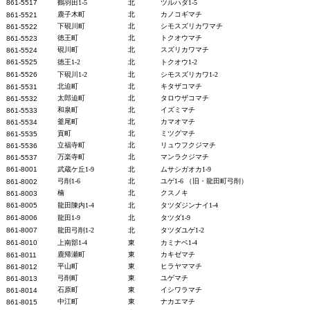
861-5517
鶴羽田1-5
北
ツルハダ1-5
鹿子木町
北
カノコギマチ
861-5521
下硯川町
北
シモスズリカワマチ
861-5522
徳王町
北
トクオウマチ
861-5523
硯川町
北
スズリカワマチ
861-5524
861-5525
徳王1-2
北
トクオウ1-2
861-5526
下硯川1-2
北
シモスズリカワ1-2
北迫町
北
キタザコマチ
861-5531
太郎迫町
北
タロウザコマチ
861-5532
和泉町
北
イズミマチ
861-5533
釜尾町
北
カマオマチ
861-5534
貢町
北
ミツグマチ
861-5535
立福寺町
北
リュウフクジマチ
861-5536
万楽寺町
北
マンラクジマチ
861-5537
861-80
01
武蔵ケ丘1-9
北
ムサシガオカ1-9
弓削1-6
北
ユゲ1-6 （旧・龍田町弓削）
861-8002
楠
北
クスノキ
861-8003
861-8005
龍田陳内1-4
北
タツダジンナイ1-4
861-8006
龍田1-9
北
タツダ1-9
861-8007
龍田弓削1-2
北
タツダユゲ1-2
861-8010
上南部1-4
東
カミナベ1-4
鹿帰瀬町
東
カキゼマチ
861-8011
平山町
東
ヒラヤママチ
861-8012
弓削町
東
ユゲマチ
861-8013
石原町
東
イシワラマチ
861-8014
中江町
東
ナカエマチ
861-8015