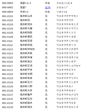
860-0862
黒髪1-6, 8
中央
クロカミ1-6, 8
860-0862
黒髪7
北/中
クロカミ7
860-0863
坪井1-6
中央
ツボイ1-6
植木町山本
北
ウエキマチヤマモト
861-01
01
植木町内
北
ウエキマチウチ
861-0102
植木町清水
北
ウエキマチキヨミズ
861-0103
植木町今藤
北
ウエキマチイマフジ
861-0104
植木町味取
北
ウエキマチミトリ
861-0105
植木町豊田
北
ウエキマチトヨダ
861-0106
植木町宮原
北
ウエキマチミヤバル
861-0111
植木町田底
北
ウエキマチタソコ
861-0112
植木町伊知坊
北
ウエキマチイチボウ
861-0113
植木町舟島
北
ウエキマチフナジマ
861-0114
植木町米塚
北
ウエキマチヨネツカ
861-0115
植木町色出
北
ウエキマチシキデ
861-0116
植木町正清
北
ウエキマチショウセイ
861-0117
植木町平井
北
ウエキマチヒライ
861-0121
植木町古閑
北
ウエキマチコガ
861-0122
植木町有泉
北
ウエキマチアリズミ
861-0123
植木町石川
北
ウエキマチイシカワ
861-0124
植木町小野
北
ウエキマチオノ
861-0125
植木町大井
北
ウエキマチオオイ
861-0126
植木町亀甲
北
ウエキマチカメコウ
861-0127
植木町広住
北
ウエキマチヒロズミ
861-0131
植木町植木
北
ウエキマチウエキ
861-0132
植木町滴水
北
ウエキマチタルミズ
861-0133