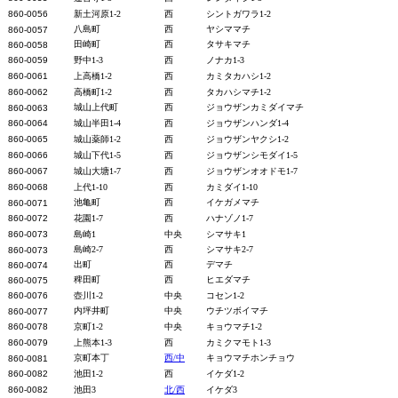
860-0056
新土河原1-2
西
シントガワラ1-2
八島町
西
ヤシママチ
860-0057
田崎町
西
タサキマチ
860-0058
860-0059
野中1-3
西
ノナカ1-3
860-0061
上高橋1-2
西
カミタカハシ1-2
860-0062
高橋町1-2
西
タカハシマチ1-2
城山上代町
西
ジョウザンカミダイマチ
860-0063
860-0064
城山半田1-4
西
ジョウザンハンダ1-4
860-0065
城山薬師1-2
西
ジョウザンヤクシ1-2
860-0066
城山下代1-5
西
ジョウザンシモダイ1-5
860-0067
城山大塘1-7
西
ジョウザンオオドモ1-7
860-0068
上代1-10
西
カミダイ1-10
池亀町
西
イケガメマチ
860-0071
860-0072
花園1-7
西
ハナゾノ1-7
860-0073
島崎1
中央
シマサキ1
島崎2-7
西
シマサキ2-7
860-0073
出町
西
デマチ
860-0074
稗田町
西
ヒエダマチ
860-0075
860-0076
壺川1-2
中央
コセン1-2
内坪井町
中央
ウチツボイマチ
860-0077
860-0078
京町1-2
中央
キョウマチ1-2
860-0079
上熊本1-3
西
カミクマモト1-3
京町本丁
西/中
キョウマチホンチョウ
860-0081
860-0082
池田1-2
西
イケダ1-2
860-0082
池田3
北/西
イケダ3