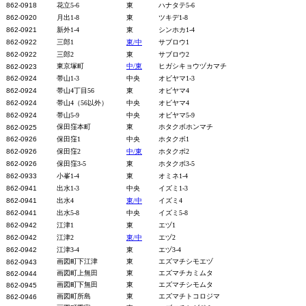
862-0918
花立5-6
東
ハナタテ5-6
862-0920
月出1-8
東
ツキデ1-8
862-0921
新外1-4
東
シンホカ1-4
862-0922
三郎1
東/中
サブロウ1
862-0922
三郎2
東
サブロウ2
東京塚町
中/東
ヒガシキョウヅカマチ
862-0923
862-0924
帯山1-3
中央
オビヤマ1-3
862-0924
帯山4丁目56
東
オビヤマ4
862-0924
帯山4（56以外）
中央
オビヤマ4
862-0924
帯山5-9
中央
オビヤマ5-9
保田窪本町
東
ホタクボホンマチ
862-0925
862-0926
保田窪1
中央
ホタクボ1
862-0926
保田窪2
中/東
ホタクボ2
862-0926
保田窪3-5
東
ホタクボ3-5
862-0933
小峯1-4
東
オミネ1-4
862-0941
出水1-3
中央
イズミ1-3
862-0941
出水4
東/中
イズミ4
862-0941
出水5-8
中央
イズミ5-8
862-0942
江津1
東
エヅ1
862-0942
江津2
東/中
エヅ2
862-0942
江津3-4
東
エヅ3-4
画図町下江津
東
エズマチシモエヅ
862-0943
画図町上無田
東
エズマチカミムタ
862-0944
画図町下無田
東
エズマチシモムタ
862-0945
画図町所島
東
エズマチトコロジマ
862-0946