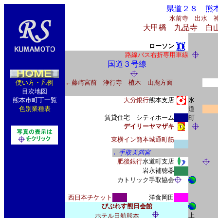
県道２８ 熊
水前寺 出水 
大甲橋 九品寺 白
ローソン
路線バス右折専用車線
国道３号線
使い方・凡例
←藤崎宮前 浄行寺 植木 山鹿方面
目次地図
熊本市町丁一覧
大分銀行
熊本支店
水
色別業種表
道
賃貸住宅 シティホーム
町
デイリーヤマザキ
東横イン
熊本城通町筋
←手取天満宮
肥後銀行
水道町支店
岩永補聴器
カトリック手取協会
西日本チケット
洋食岡田
びぷれす熊日会館
上
ホテル日航熊本