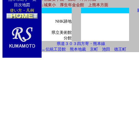
目次地図
↓城東小 厚生年金会館 上熊本方面
使い方・凡例
NHK跡地
県立美術館
分館
県道３０３四方寄・熊本線
←伝統工芸館 熊本地裁 京町 池田 徳王町