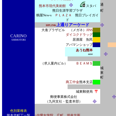
通
熊本市現代美術館
スタバ
熊日生涯学習プラザ
町
鶴屋New-s
ＰＬＡＺＡ
熊日プレイガイ
ド
上通りアーケード
HPLINK
大進プラザビル
（メガネ）
JINS
ダイコクドラッグ
CARINO
居酒屋 魚民
SHIMOTORI
アパマンショップ
あうね熊本
aune
（求人案内ビル）
ＢＥＡＭＳ
城
東
町
商工中金
熊本支店
〒
城東郵便局
郵便事業株式会社
（九州支社・監査本部）
色別業種表
熊本市町丁一覧
↑信愛女学院 広町 坪井方面