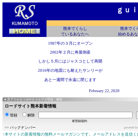
ｇｕ
熊本でくらし
熊本でく
ているあなたへ
始めるあな
1987年の３月にオープン
2002年２月に寿屋倒産
しかし５月にはジャスコとして再開
2016年の地震にも耐えたサンリーが
あと一週間で永遠に閉じます
February 22, 2020
見下ろせるうゆやさメルマガ登録・解除
ロードサイト熊本新着情報
登録
解除
者登録規約
>>
バックナンバー
powered b
↑本サイトの新着情報の無料メールマガジンです。メールアドレスを送信く