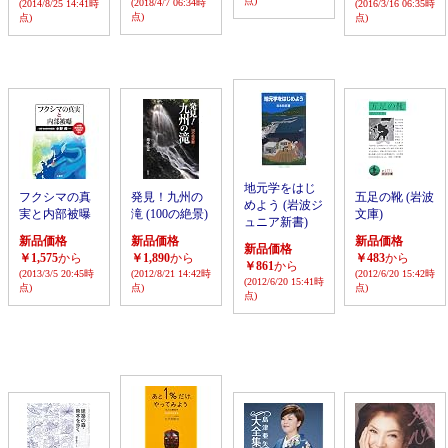
点)
(2018/4/7 06:34時
(2014/8/25 14:41時
(2016/3/16 06:35時
点)
点)
点)
地元学をはじ
フクシマの真
発見！九州の
五足の靴 (岩波
めよう (岩波ジ
実と内部被曝
滝 (100の絶景)
文庫)
ュニア新書)
新品価格
新品価格
新品価格
新品価格
￥1,575
から
￥1,890
から
￥483
から
￥861
から
(2013/3/5 20:45時
(2012/8/21 14:42時
(2012/6/20 15:42時
(2012/6/20 15:41時
点)
点)
点)
点)