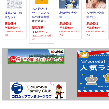
あと1%だけ、
建築の森・熊
やってみよう
島津亜矢大全
八代亜紀全曲
本を歩く
私の仕事哲学
集
集 残心
水戸岡鋭治
新品価格
新品価格
新品価格
￥2,400
から
新品価格
￥4,800
から
￥2,850
から
(2018/4/7 06:38時
￥1,575
から
(2013/12/9 13:43時
(2013/12/9 13:46時
点)
点)
点)
(2013/12/9 13:40時
点)