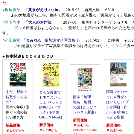
た。
○
梶尾真治
「
黄泉がえり again
」 2019-03 新潮文庫 ￥810
あの大地震から二年。熊本で死者が次々生き返る「黄泉がえり」現象が
○
岩下尚史
「
大人のお作法
」
2017-01
集英社インターナショナル
￥
グルメ自慢はおよしなさい。「物知り」と言われて褒められたと思うな
す。
○
小山薫堂
「
まみれる
[ 葉加瀬マイ写真集 ]
」 2017-02 幻冬舎 ￥302
小山薫堂がグラビア写真集の常識からは考えられない、クリエイターな
■ 熊本関連ＢＯＯＫＳ & ＣＤ
まだ、都会で
阿蘇ジオパー
どんな災害で
貧乏やってる
熊本「地理・
クに立野ダム
もネコといっ
の?
地名・地図」
はいらない ダ
しょ: ペットと
熊本で年収1億
の謎 (じっぴコ
ムが阿蘇・白
防災ハンドブ
稼ぐ32歳の新
ンパクト新書)
川・有明海に
ック (小学館
しい働き方
GREEN Mook)
与える影響
新品価格
新品価格
新品価格
￥864
から
新品価格
￥2,310
から
￥1,458
から
(2015/1/28 16:38時
￥864
から