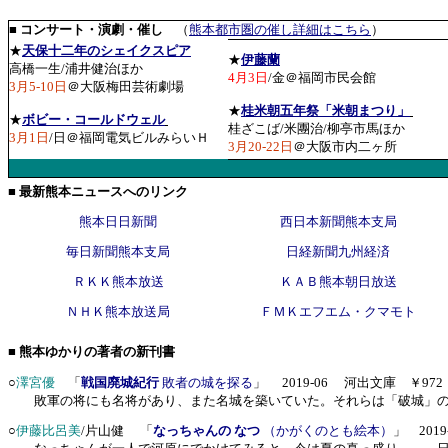
■ コンサート・演劇・催し
（
熊本都市圏の催し詳細はこちら
）
★
天保十二年のシェイクスピア
★
伊藤蘭
高橋一生/浦井健治ほか
4月3日
/金＠福岡市民会館
3
月5-10日
＠大阪梅田芸術劇場
★
桂米朝五年祭「米朝まつり」
★
ボビー・コールドウェル
桂ざこば/米團治/柳亭市馬ほか
3月1日
/日＠福岡電気ビルみらいＨ
3月20-22日
＠大阪市内二ヶ所
■ 最新熊本ニュースへのリンク
熊本日日新聞
西日本新聞熊本支局
毎日新聞熊本支局
日経新聞九州経済
ＲＫＫ熊本放送
ＫＡＢ熊本朝日放送
ＮＨＫ熊本放送局
ＦＭＫエフエム・クマモト
■ 熊本ゆかりの著者の新刊書
○
澤宮優
「
戦国廃城紀行
敗者の城を探る
」 2019-06 河出文庫 ￥972
敗軍の将にも名将があり、また名城を築いていた。それらは「破城」の
○
伊藤比呂美
/片山健 「
なっちゃんの なつ
（かがくのとも絵本）
」 201