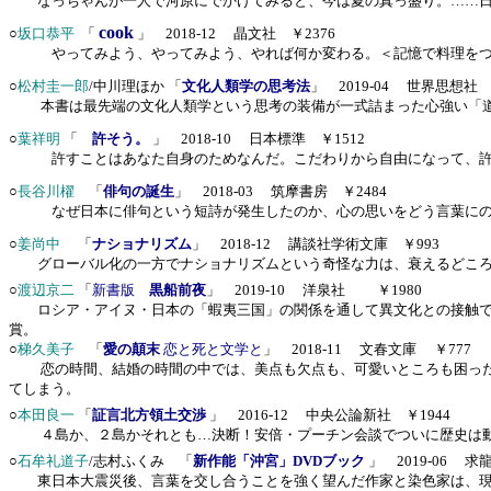
なっちゃんが一人で河原にでかけてみると、今は夏の真っ盛り。……日
cook
○
坂口恭平
「
」 2018-12 晶文社 ￥2376
やってみよう、やってみよう、やれば何か変わる。＜記憶で料理をつ
○
松村圭一郎
/中川理ほか
「
文化人類学の思考法
」 2019-04 世界思想社 
本書は最先端の文化人類学という思考の装備が一式詰まった心強い「道
○
葉祥明
「
許そう。
」
2018-10
日本標準 ￥1512
許すことはあなた自身のためなんだ。こだわりから自由になって、許し
○
長谷川櫂
「
俳句の誕生
」 2018-03 筑摩書房 ￥2484
なぜ日本に俳句という短詩が発生したのか、心の思いをどう言葉にのせ
○
姜尚中
「
ナショナリズム
」 2018-12 講談社学術文庫 ￥993
グローバル化の一方でナショナリズムという奇怪な力は、衰えるどころ
○
渡辺京二
「
新書版
黒船前夜
」 2019-10
洋泉社
￥
1980
ロシア・アイヌ・日本の「蝦夷三国」の関係を通して異文化との接触で生
賞。
○
梯久美子
「
愛の顛末
恋と死と文学と
」
2018-11
文春文庫 ￥777
恋の時間、結婚の時間の中では、美点も欠点も、可愛いところも困っ
てしまう。
○
本田良一
「
証言北方領土交渉
」 2016-12 中央公論新社 ￥1944
４島か、２島かそれとも…決断！安倍・プーチン会談でついに歴史は
○
石牟礼道子
/志村ふくみ 「
新作能「沖宮」DVDブック
」 2019-06 求
東日本大震災後、言葉を交し合うことを強く望んだ作家と染色家は、現