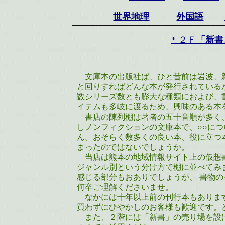
世界地理
外国語
* ２Ｆ
「新書
文庫本の出版社ば、ひと昔前は岩波、
と回りすればどんな本が発行されている
数シリーズ数とも膨大な種類におよび、
イテムも多岐に渡るため、興味のある本
書店の陳列棚は著者の五十音順が多く
しノンフィクションの文庫本で、○○に
ん。おそらく数多くの良い本、役に立つ
まったのではないでしょうか。
当店は熊本の地域情報サイト上の仮想
ジャンル別という分け方で棚に並べてみ
感じる部分もおありでしょうが、 書物
何卒ご理解くださいませ。
なかには十年以上前の刊行本もありま
買わずにひやかしのお客様も歓迎です。
また、２階には「新書」の売り場を設