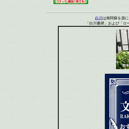
白川
は南阿蘇を源に
「白川書肆」および「ロ