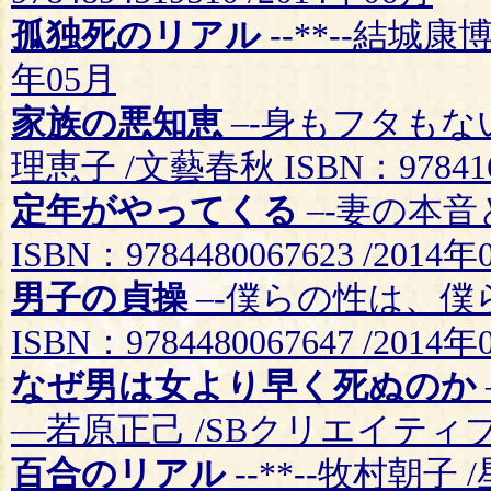
孤独死のリアル
--**--結城康博 
年05月
家族の悪知恵
–-身もフタも
理恵子 /文藝春秋 ISBN：9784166
定年がやってくる
–-妻の本音
ISBN：9784480067623 /2014年
男子の貞操
–-僕らの性は、僕
ISBN：9784480067647 /2014年
なぜ男は女より早く死ぬのか
—若原正己 /SBクリエイティブ ISB
百合のリアル
--**--牧村朝子 /