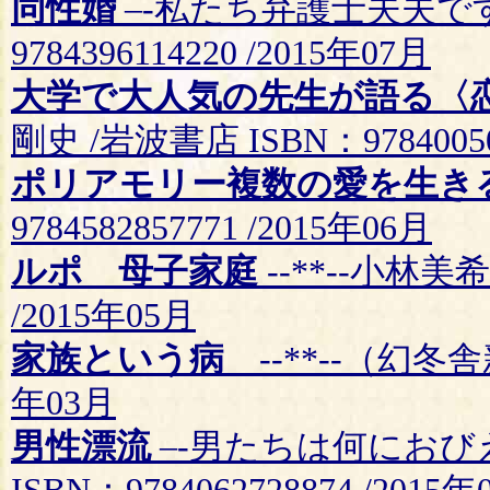
同性婚
–-私たち弁護士夫夫です
9784396114220 /2015年07月
大学で大人気の先生が語る〈
剛史 /岩波書店 ISBN：97840050
ポリアモリー複数の愛を生き
9784582857771 /2015年06月
ルポ 母子家庭
--**--小林美希
/2015年05月
家族という病
--**--（幻冬舎新書
年03月
男性漂流
–-男たちは何におび