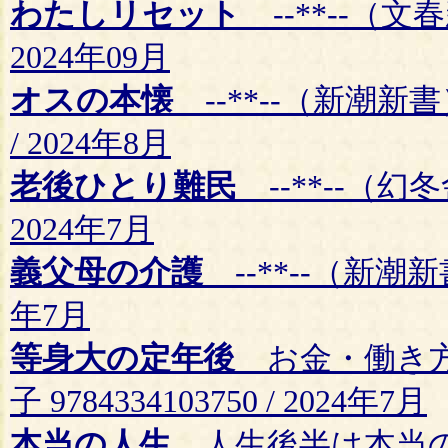
わたしリセット
--**--（文春新
2024年09月
オスの本懐
--**--（新潮新書）
/ 2024年8月
老後ひとり難民
--**--（幻冬舎
2024年7月
義父母の介護
--**--（新潮新書）
年7月
等身大の定年後
お金・働き方
子 9784334103750 / 2024年7月
本当の人生
人生後半は本当の