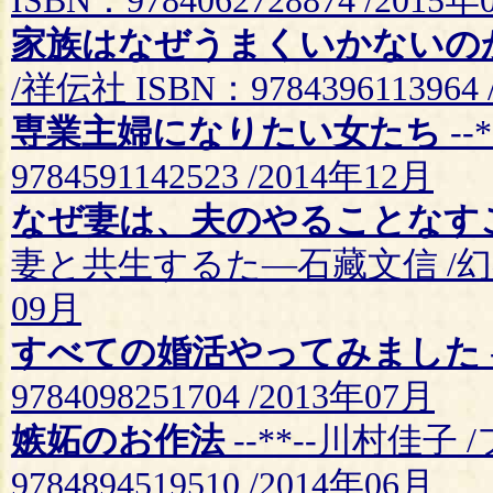
ISBN：9784062728874 /2015年
家族はなぜうまくいかないの
/祥伝社 ISBN：9784396113964 
専業主婦になりたい女たち
--
9784591142523 /2014年12月
なぜ妻は、夫のやることなす
妻と共生するた—石藏文信 /幻冬舎 IS
09月
すべての婚活やってみました
9784098251704 /2013年07月
嫉妬のお作法
--**--川村佳子
9784894519510 /2014年06月