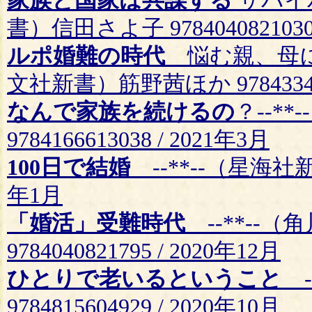
家族と国家は共謀する
サバイ
書）信田さよ子 9784040821030 
ルポ婚難の時代
悩む親、母に
文社新書）筋野茜ほか 9784334045
なんで家族を続けるの
？--*
9784166613038 / 2021年3月
100日で結婚
--**--（星海社新書）
年1月
「婚活」受難時代
--**--
9784040821795 / 2020年12月
ひとりで老いるということ
-
9784815604929 / 2020年10月