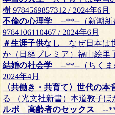
樹 9784569857312 / 2024年6月
不倫の心理学
--**--（新
9784106110467 / 2024年6月
＃生涯子供なし
なぜ日本は世
か（日経プレミア）福山絵里子 9784
結婚の社会学
--**--（ちくま新
2024年4月
〈共働き・共育て〉世代の本
る （光文社新書）本道敦子ほか 9784
ルポ 高齢者のセックス
--*