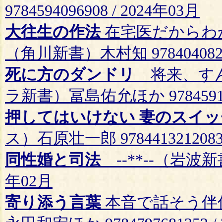
9784594096908 / 2024年03月
大往生の作法
在宅医だからわ
（角川新書）木村知 97840408248
死に方のダンドリ
将来、すん
ラ新書）冨島佑允ほか 9784591181
押してはいけない 妻のスイッ
ス）石原壮一郎 9784413212083 
同性婚と司法
--**--（岩波新書）
年02月
寄り添う言葉
本音で話そう伴