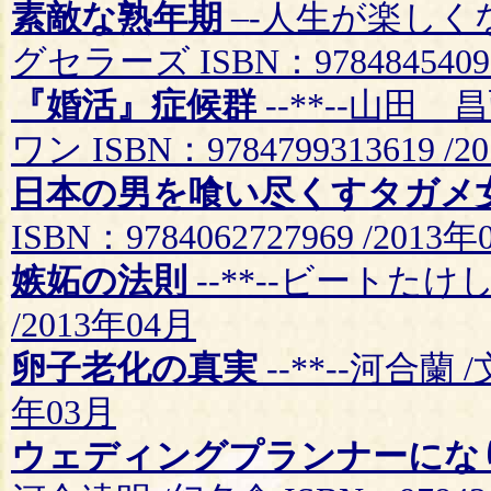
素敵な熟年期
–-人生が楽しく
グセラーズ ISBN：97848454092
『婚活』症候群
--**--山田
ワン ISBN：9784799313619 /2
日本の男を喰い尽くすタガメ
ISBN：9784062727969 /2013年
嫉妬の法則
--**--ビートたけし 
/2013年04月
卵子老化の真実
--**--河合蘭 /
年03月
ウェディングプランナーにな