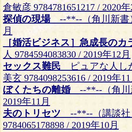
倉敏彦 9784781651217 / 2020
探偵の現場
--**--（角川新書） 岡
月
［婚活ビジネス］急成長のカ
人 9784594083830 / 2019年12月
セックス難民
ピュアな人しか
美玄 9784098253616 / 2019年1
ぼくたちの離婚
--**--（角川新
2019年11月
夫のトリセツ
--**--（講談
9784065178898 / 2019年10月