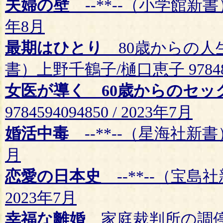
夫婦の壁
--**--（小学館新書） 黒
年8月
最期はひとり
80歳からの人
書）上野千鶴子/樋口恵子 97848387
女医が導く 60歳からのセッ
9784594094850 / 2023年7月
婚活中毒
--**--（星海社新書） 石
月
恋愛の日本史
--**--（宝島社新
2023年7月
幸福な離婚
家庭裁判所の調停