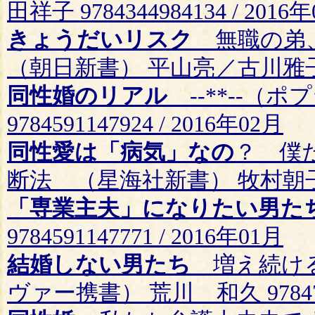
田祥子 9784344984134 / 2016
きょうだいリスク
無職の弟
（朝日新書） 平山亮／古川雅子 9784
同性婚のリアル
--**--（ポ
9784591147924 / 2016年02月
同性愛は「病気」なの
？ 僕
断法 （星海社新書） 牧村朝子 9784
「専業主夫」になりたい男た
9784591147771 / 2016年01月
結婚しない男たち
増え続ける
ヴァー携書） 荒川 和久 9784799