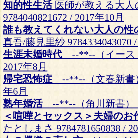
知的性生活
医師が教える大人
9784040821672 / 2017年10月
誰も教えてくれない大人の性
真吾/藤見里紗 9784334043070 /
生涯未婚時代
--**--（イースト
2017年8月
帰宅恐怖症
--**--（文春新書） 小
年6月
熟年婚活
--**--（角川新書） 家田
＜喧嘩とセックス＞夫婦のお
たとしまさ 9784781650838 / 2