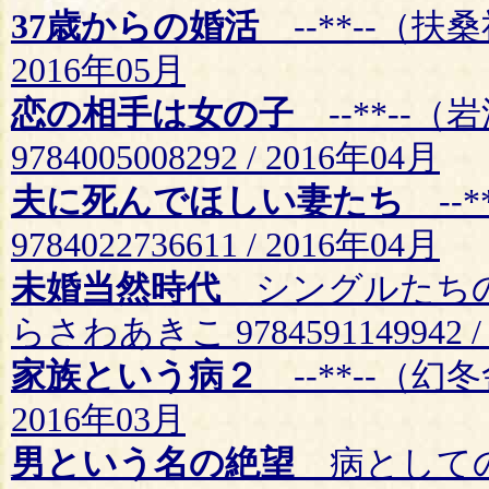
37歳からの婚活
--**--（扶桑社
2016年05月
恋の相手は女の子
--**--
9784005008292 / 2016年04月
夫に死んでほしい妻たち
--*
9784022736611 / 2016年04月
未婚当然時代
シングルたちの
らさわあきこ 9784591149942 /
家族という病２
--**--（幻冬舎
2016年03月
男という名の絶望
病としての