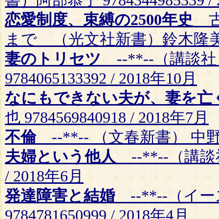
書）阿部恭子 9784344985339 /
恋愛制度、束縛の2500年史
古
まで （光文社新書）鈴木隆美 97843
妻のトリセツ
--**--（講談
9784065133392 / 2018年10月
なにもできない夫が、妻を亡
也 9784569840918 / 2018年7月
不倫
--**-- （文春新書） 中野信子
夫婦という他人
--**--（講談
/ 2018年6月
発達障害と結婚
--**--（
9784781650999 / 2018年4月