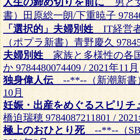
人生の締め切りを前に
男と女
書）田原総一朗/下重暁子 97840652
「選択的」夫婦別姓
IT経営
（ポプラ新書）青野慶久 97845911
夫婦別姓
家族と多様性の各国
か 9784480074409 / 2021年11月
独身偉人伝
--**--（新潮新書） 長
10月
妊娠・出産をめぐるスピリチ
橋迫瑞穂 9784087211801 / 20
極上のおひとり死
--**--（SB