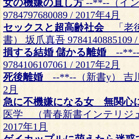
女の機嫌の直し方
--**--
9784797680089 / 2017年4月
セックスと超高齢社会
「老後
書） 坂爪真吾 9784140885109 /
損する結婚 儲かる離婚
--**
9784106107061 / 2017年2月
死後離婚
--**--（新書y） 吉川美
2月
急に不機嫌になる女 無関心
医学 （青春新書インテリジェンス） 
2017年1月