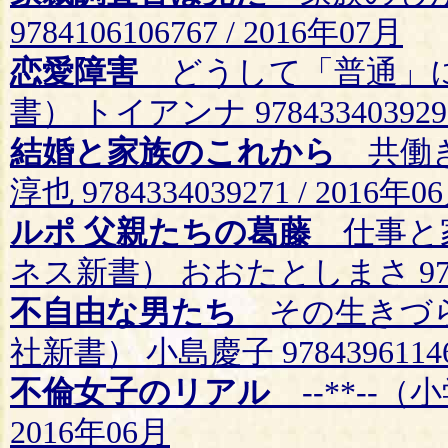
9784106106767 / 2016年07月
恋愛障害
どうして「普通」に
書） トイアンナ 9784334039295
結婚と家族のこれから
共働き
淳也 9784334039271 / 2016年0
ルポ 父親たちの葛藤
仕事と家
ネス新書） おおたとしまさ 978456
不自由な男たち
その生きづら
社新書） 小島慶子 978439611467
不倫女子のリアル
--**--（小
2016年06月