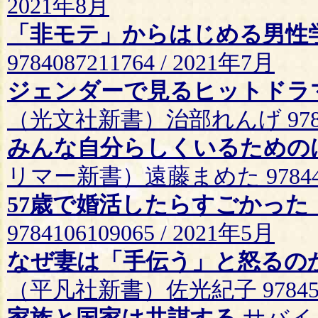
2021年8月
「非モテ」からはじめる男性
9784087211764 / 2021年7月
ジェンダーで見るヒットドラ
（光文社新書）治部れんげ 9784334
みんな自分らしくいるためのは
リマー新書）遠藤まめた 97844806
57歳で婚活したらすごかった
9784106109065 / 2021年5月
なぜ妻は「手伝う」と怒るの
（平凡社新書）佐光紀子 97845828