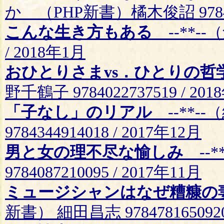
か （PHP新書）橘木俊詔 9784569
こんな生き方もある
--**--
/ 2018年1月
おひとりさまvs．ひとりの哲
野千鶴子 9784022737519 / 20
「子なし」のリアル
--**-
9784344914018 / 2017年12月
男と女の理不尽な愉しみ
--*
9784087210095 / 2017年11月
ミュージシャンはなぜ糟糠の
新書） 細田昌志 9784781650920