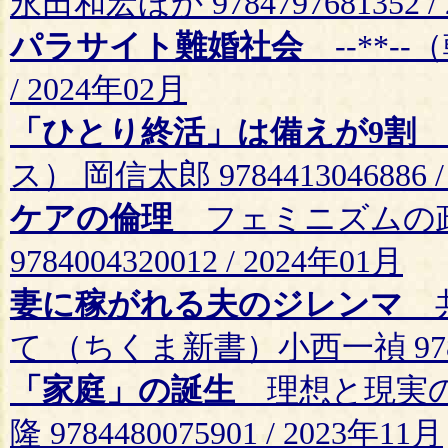
永田和宏ほか 9784797681352 /
パラサイト難婚社会
--**--
/ 2024年02月
「ひとり終活」は備えが9割
-
ス） 岡信太郎 9784413046886 /
ケアの倫理
フェミニズムの政
9784004320012 / 2024年01月
妻に稼がれる夫のジレンマ
共
て （ちくま新書）小西一禎 978448
「家庭」の誕生
理想と現実の
隆 9784480075901 / 2023年11月