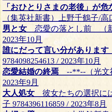
「おひとりさまの老後」が危
（集英社新書）上野千鶴子/高口光子 9
男と女
恋愛の落とし前 （新潮新書）
2023年10月
誰にだって言い分があります
9784098254613 / 2023年10月
恋愛結婚の終焉
--**--（光文社
2023年9月
大人処女
彼女たちの選択には
子 9784396116859 / 2023年8月