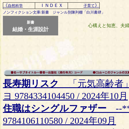
《
ＩＮＤＥＸ
》
自然科学
子育て
ノンフィクション文庫/新書 ジャンル別陳列棚「白川書肆」
新書
心構えと知恵、
夫
結婚・生涯設計
長寿期リスク
「元気高齢者」
ヨ 9784334104450 / 2024年10月
住職はシングルファザー
--*
9784106110580 / 2024年09月