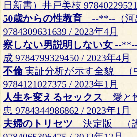
日新書）井戸美枝 978402295217
50歳からの性教育
--**--
9784309631639 / 2023年4月
察しない男説明しない女
--*
成 9784799329450 / 2023年4月
不倫
実証分析が示す全貌 （中
9784121027375 / 2023年1月
人生を変えるセックス
愛と性
忠 9784344986862 / 2023年1月
夫婦のトリセツ
決定版 （講
9784065306475 / 2022年12月