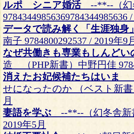
ルポ シニア婚活
--**--
97843449856369784344985636
データで読み解く「生涯独身
南子 9784800292537 / 2019年9
なぜ共働きも専業もしんどい
造 （PHP新書）中野円佳 9784569
消えたお妃候補たちはいま
「
せになったのか （ベスト新書）小田桐誠
月
妻語を学ぶ
--**--（幻冬舎新書）
2019年5月