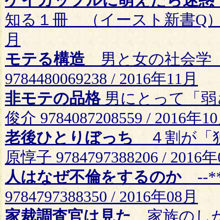
ゲイカップルに萌えたら迷惑
知る１冊 （イースト新書Q） 牧村朝子
月
モテる構造
男と女の社会学 
9784480069238 / 2016年11月
非モテの品格
男にとって「弱
俊介 9784087208559 / 2016年1
老後ひとりぼっち
４割が「独
原惇子 9784797388206 / 2016
人はなぜ不倫をするのか
--*
9784797388350 / 2016年08月
家裁調査官は見た
家族のしが