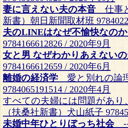
妻に言えない夫の本音
仕事と
新書）朝日新聞取材班 9784022950
夫のLINEはなぜ不愉快なのか
9784166612826 / 2020年9月
女と男 なぜわかりあえないの
9784166612659 / 2020年6月
離婚の経済学
愛と別れの論理
9784065191514 / 2020年4月
すべての夫婦には問題があ
（扶桑社新書）犬山紙子 97845940
未婚中年ひとりぼっち社会
-