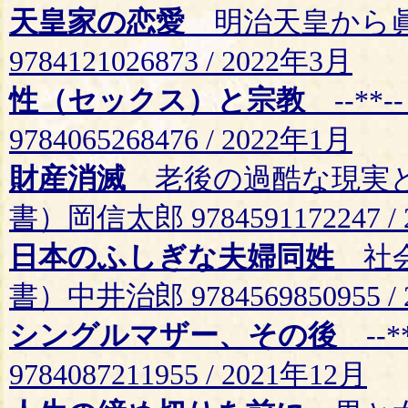
天皇家の恋愛
明治天皇から眞
9784121026873 / 2022年3月
性（セックス）と宗教
--**
9784065268476 / 2022年1月
財産消滅
老後の過酷な現実と
書）岡信太郎 9784591172247 /
日本のふしぎな夫婦同姓
社会
書）中井治郎 9784569850955 /
シングルマザー、その後
--*
9784087211955 / 2021年12月