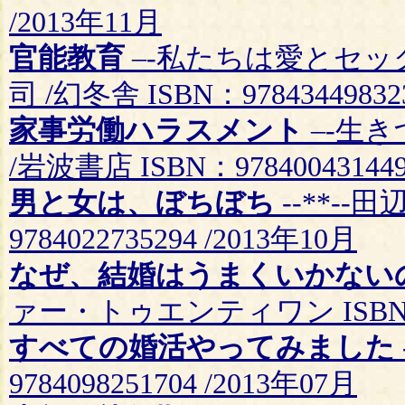
/2013年11月
官能教育
–-私たちは愛とセ
司 /幻冬舎 ISBN：97843449832
家事労働ハラスメント
–-生
/岩波書店 ISBN：978400431449
男と女は、ぼちぼち
--**--
9784022735294 /2013年10月
なぜ、結婚はうまくいかない
ァー・トゥエンティワン ISBN：978
すべての婚活やってみました
9784098251704 /2013年07月