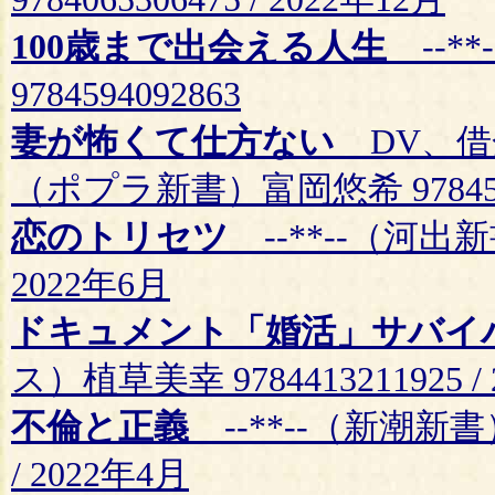
100歳まで出会える人生
--*
9784594092863
妻が怖くて仕方ない
DV、借
（ポプラ新書）富岡悠希 97845911
恋のトリセツ
--**--（河出新書
2022年6月
ドキュメント「婚活」サバイ
ス）植草美幸 9784413211925 /
不倫と正義
--**--（新潮新書）
/ 2022年4月