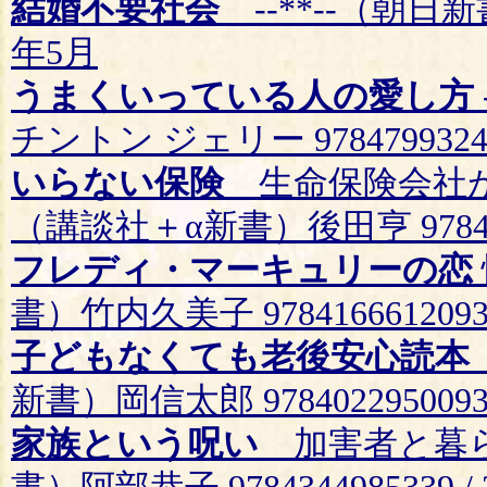
結婚不要社会
--**--（朝日新書）
年5月
うまくいっている人の愛し方
チントン ジェリー 978479932434
いらない保険
生命保険会社
（講談社＋α新書）後田亨 9784065
フレディ・マーキュリーの恋
書）竹内久美子 9784166612093 
子どもなくても老後安心読本
新書）岡信太郎 9784022950093 
家族という呪い
加害者と暮ら