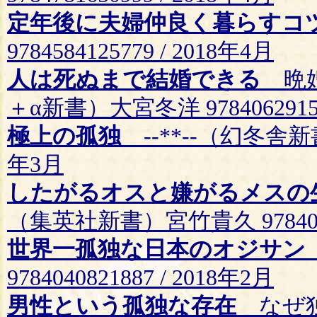
定年後に夫婦仲良く暮らすコ
9784584125779 / 2018年4月
人は死ぬまで結婚できる
晩婚
＋α新書）大宮冬洋 97840629152
極上の孤独
--**--（幻冬舎新書）
年3月
したがるオスと嫌がるメスの
（集英社新書）宮竹貴久 97840872
世界一孤独な日本のオジサン
9784040821887 / 2018年2月
男性という孤独な存在
なぜ独