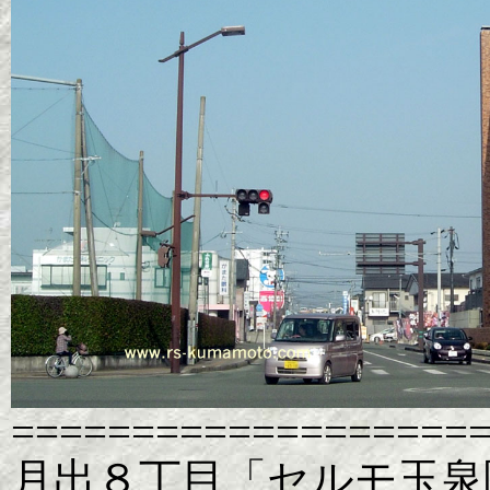
===================
月出８丁目「セルモ玉泉院