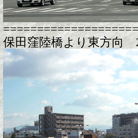
===================
保田窪陸橋より東方向 20