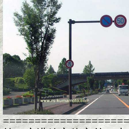
===================