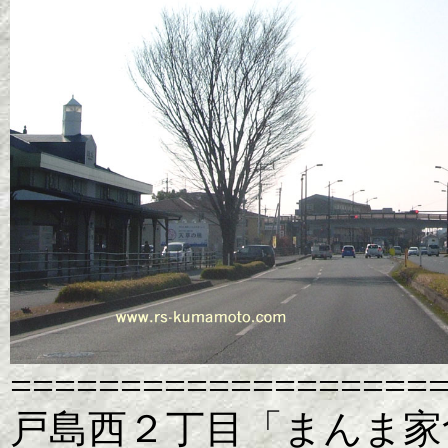
===================
戸島西２丁目「まんま家食