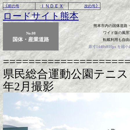
《
》
ＩＮＤＥＸ
前の号
次の号
ロードサイト熊本
熊本市内の国体道路
ワイド版の風景
No.08
国体・産業道路
転載利用も自由
原寸1440x810px を
===================
県民総合運動公園テニスコ
年2月撮影