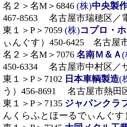
名２＞名M＞6846
(株)
中央製
467-8563 名古屋市瑞穂区／
東１＞P＞7059
(株)
コプロ・ホ
ぃんぐす）450-6425 名古
名２＞名M＞7076
名南Ｍ＆Ａ
(
450-6334 名古屋市中村区
東１＞P＞7102
日本車輌製造
(
う）456-8691 名古屋市熱
東１＞P＞7135
ジャパンクラ
んくらふとほーるでぃんぐす）4