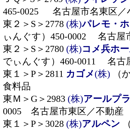
465-0025 名古屋市名東区
東２＞S＞2778
(株)
パレモ・ホ
ぃんぐす）450-0002 名古
東２＞S＞2780
(株)
コメ兵ホー
でぃんぐす）460-0011 名
東１＞P＞2811
カゴメ
(株)
（か
食料品
東Ｍ＞G＞2983
(株)
アールプ
0005 名古屋市東区／不動産
東１＞P＞3028
(株)
アルペン
（