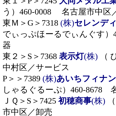
東１＞P＞7245
大同メタル工
う）460-0008 名古屋市中
東Ｍ＞G＞7318
(株)
セレンデ
でぃっぷほーるでぃんぐす）46
器
東２＞S＞7368
表示灯
(株)
（ 
中村区／サービス
P＞＞7389
(株)
あいちフィナ
しゃるぐるーぷ）460-8678
ＪＱ＞S＞7425
初穂商事
(株)
（
市中区／卸売