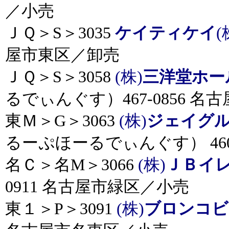
／小売
ＪＱ＞S＞3035
ケイティケイ
(
屋市東区／卸売
ＪＱ＞S＞3058
(株)
三洋堂ホー
るでぃんぐす）467-0856 
東Ｍ＞G＞3063
(株)
ジェイグ
るーぷほーるでぃんぐす） 460
名Ｃ＞名M＞3066
(株)
ＪＢイ
0911 名古屋市緑区／小売
東１＞P＞3091
(株)
ブロンコビ