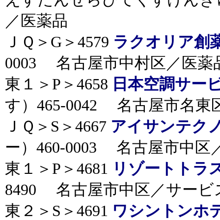
／医薬品
ＪＱ＞G＞4579
ラクオリア創
0003 名古屋市中村区／医薬
東１＞P＞4658
日本空調サー
す）465-0042 名古屋市名
ＪＱ＞S＞4667
アイサンテク
ー）460-0003 名古屋市中
東１＞P＞4681
リゾートトラ
8490 名古屋市中区／サービ
東２＞S＞4691
ワシントンホ