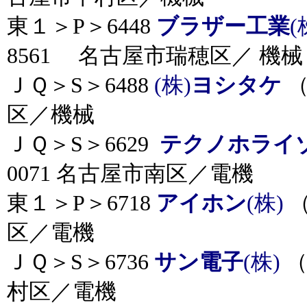
東１＞P＞6448
ブラザー工業
(
8561 名古屋市瑞穂区／ 機械
ＪＱ＞S＞6488
(株)
ヨシタケ
（
区／機械
ＪＱ＞S＞6629
テクノホライ
0071 名古屋市南区／電機
東１＞P＞6718
アイホン
(株)
（
区／電機
ＪＱ＞S＞6736
サン電子
(株)
（
村区／電機