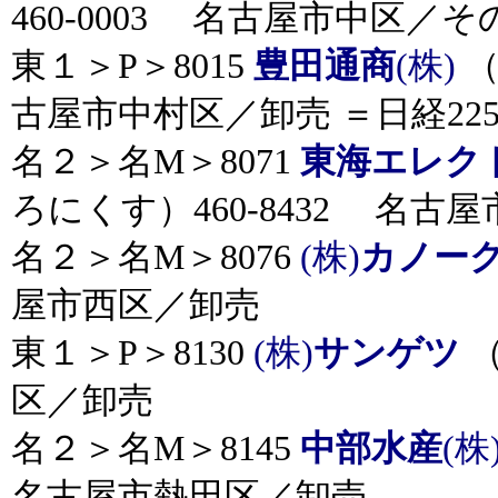
460-0003 名古屋市中区／
東１＞P＞8015
豊田通商
(株)
（
古屋市中村区／卸売 ＝日経22
名２＞名M＞8071
東海エレク
ろにくす）460-8432 名古
名２＞名M＞8076
(株)
カノー
屋市西区／卸売
東１＞P＞8130
(株)
サンゲツ
（
区／卸売
名２＞名M＞8145
中部水産
(株
名古屋市熱田区／卸売