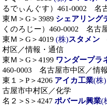
るでぃんぐす）461-0002
東Ｍ＞G＞3989
シェアリング
くのろじー）460-0002 名
東Ｍ＞G＞4019
(株)
スタメン
（
村区／情報・通信
東Ｍ＞G＞4199
ワンダープラ
460-0003 名古屋市中区／情
東１＞P＞4206
アイカ工業
(株
古屋市中村区／化学
名２＞S＞4247
ポバール興業
(