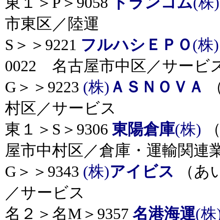
東１＞P＞9058
トランコム
(株)
市東区／陸運
S＞＞9221
フルハシＥＰＯ
(株)
0022 名古屋市中区／サービ
G＞＞9223
(株)
ＡＳＮＯＶＡ
（
村区／サービス
東１＞S＞9306
東陽倉庫
(株)
（
屋市中村区／倉庫・運輸関連
G＞＞9343
(株)
アイビス
（あい
／サービス
名２＞名M＞9357
名港海運
(株