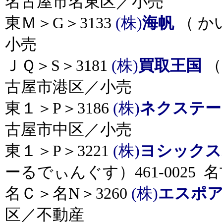
名古屋市名東区／小売
東Ｍ＞G＞3133
(株)
海帆
（ か
小売
ＪＱ＞S＞3181
(株)
買取王国
（
古屋市港区／小売
東１＞P＞3186
(株)
ネクステー
古屋市中区／小売
東１＞P＞3221
(株)
ヨシックス
ーるでぃんぐす）461-0025
名Ｃ＞名N＞3260
(株)
エスポ
区／不動産