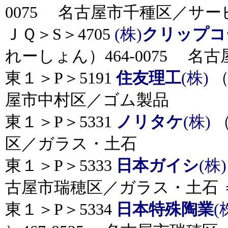
0075 名古屋市千種区／サー
ＪＱ＞S＞4705
(株)
クリップコ
れーしょん）464-0075 
東１＞P＞5191
住友理工
(株)
（
屋市中村区／ゴム製品
東１＞P＞5331
ノリタケ
(株)
（
区／ガラス・土石
東１＞P＞5333
日本ガイシ
(株)
古屋市瑞穂区／ガラス・土石 ＝
東１＞P＞5334
日本特殊陶業
(