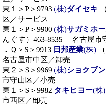
東１＞P＞9793
(株)
ダイセキ
（
区／サービス
東１＞P＞9900
(株)
サガミホー
んぐす）463-8535 名古屋
ＪＱ＞S＞9913
日邦産業
(株)
（
名古屋市中区／卸売
東２＞S＞9969
(株)
ショクブン
市守山区／小売
東１＞S＞9982
タキヒヨー
(株)
市西区／卸売