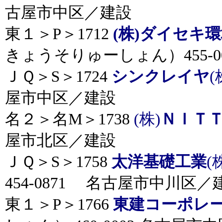
古屋市中区／建設
東１＞P＞1712
(株)ダイセキ
きょうそりゅーしょん）455-
ＪＱ＞S＞1724
シンクレイヤ
(
屋市中区／建設
名２＞名M＞1738
(株)
ＮＩＴ
屋市北区／建設
ＪＱ＞S＞1758
太洋基礎工業
(
454-0871 名古屋市中川区／
東１＞P＞1766
東建コーポレ