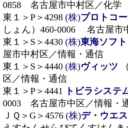
0858 名古屋市中村区／化学
東１＞P＞4298
(株)
プロトコー
しょん）460-0006 名古屋
東１＞S＞4430
(株)
東海ソフト
屋市中村区／情報・通信
東１＞S＞4440
(株)
ヴィッツ
（
区／情報・通信
東１＞P＞4441
トビラシステ
0003 名古屋市中区／情報・
ＪＱ＞G＞4576
(株)
デ・ウエス
えすたんせらぴてくすけんきゅうじ