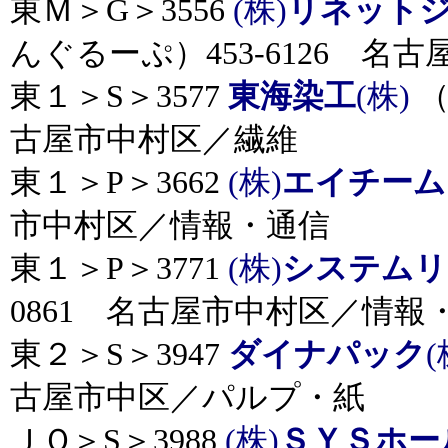
東Ｍ＞G＞3556
(株)
リネット
んぐるーぷ）453-6126 名
東１＞S＞3577
東海染工
(株)
（
古屋市中村区／繊維
東１＞P＞3662
(株)
エイチーム
市中村区／情報・通信
東１＞P＞3771
(株)
システムリ
0861 名古屋市中村区／情報
東２＞S＞3947
ダイナパック
(
古屋市中区／パルプ・紙
ＪＱ＞S＞3988
(株)
ＳＹＳホー