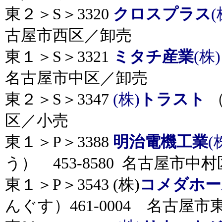
東２＞S＞3320
クロスプラス
(
古屋市西区／卸売
東１＞S＞3321
ミタチ産業
(株
名古屋市中区／卸売
東２＞S＞3347
(株)
トラスト
（
区／小売
東１＞P＞3388
明治電機工業
(
う） 453-8580 名古屋市中
東１＞P＞3543 (株)
コメダホー
んぐす）461-0004 名古屋