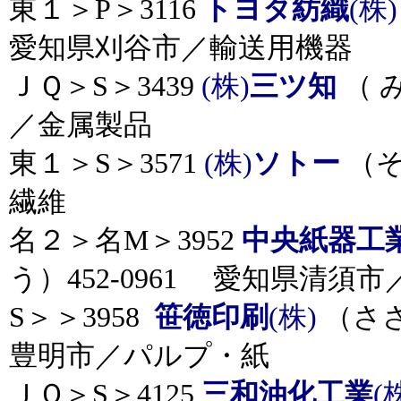
東１＞P＞3116
トヨタ紡織
(株)
愛知県刈谷市／輸送用機器
ＪＱ＞S＞3439
(株)
三ツ知
（ 
／金属製品
東１＞S＞3571
(株)
ソトー
（そ
繊維
名２＞名M＞3952
中央紙器工
う）452-0961 愛知県清須
S＞＞3958
笹徳印刷
(株)
（ささ
豊明市／パルプ・紙
ＪＱ＞S＞4125
三和油化工業
(