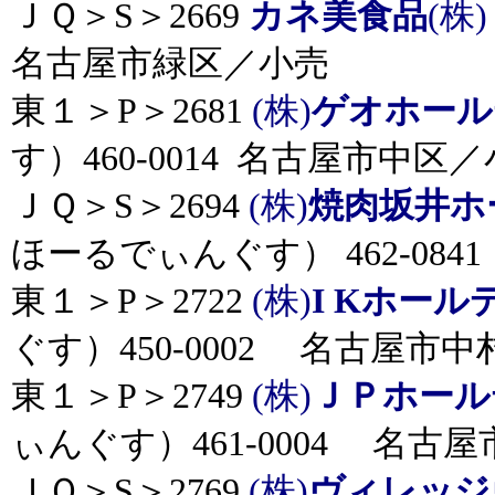
ＪＱ＞S＞2669
カネ美食品
(株)
名古屋市緑区／小売
東１＞P＞2681
(株)
ゲオホール
す）460-0014 名古屋市中区
ＪＱ＞S＞2694
(株)
焼肉坂井ホ
ほーるでぃんぐす） 462-08
東１＞P＞2722
(株)
I Kホー
ぐす）450-0002 名古屋市
東１＞P＞2749
(株)
ＪＰホール
ぃんぐす）461-0004 名古
ＪＱ＞S＞2769
(株)
ヴィレッジ