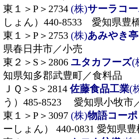
東１＞P＞2734
(株)
サーラコー
しょん）440-8533 愛知県
東１＞P＞2753
(株)
あみやき亭
県春日井市／小売
東２＞S＞2806
ユタカフーズ
(
知県知多郡武豊町／食料品
ＪＱ＞S＞2814
佐藤食品工業
(
う）485-8523 愛知県小牧
東１＞P＞3097
(株)
物語コーポ
ーしょん） 440-0831 愛知