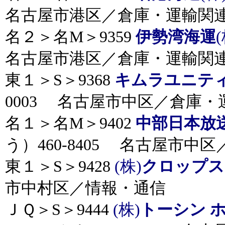
名古屋市港区／倉庫・運輸関
名２＞名M＞9359
伊勢湾海運
(
名古屋市港区／倉庫・運輸関
東１＞S＞9368
キムラユニテ
0003 名古屋市中区／倉庫・
名１＞名M＞9402
中部日本放
う）460-8405 名古屋市中
東１＞S＞9428
(株)
クロップス
市中村区／情報・通信
ＪＱ＞S＞9444
(株)
トーシン 