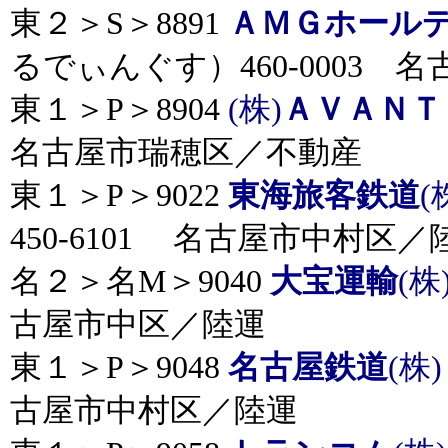
東２＞S＞8891
ＡＭＧホール
るでぃんぐす）460-0003 
東１＞P＞8904
(株)
ＡＶＡＮＴ
名古屋市瑞穂区／不動産
東１＞P＞9022
東海旅客鉄道
(
450-6101 名古屋市中村区／
名２＞名M＞9040
大宝運輸
(株
古屋市中区／陸運
東１＞P＞9048
名古屋鉄道
(株)
古屋市中村区／陸運