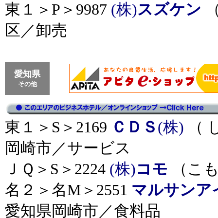
東１＞P＞9987
(株)
スズケン
（
区／卸売
愛知県
その他
東１＞S＞2169
ＣＤＳ
(株)
（ 
岡崎市／サービス
ＪＱ＞S＞2224
(株)
コモ
（こも
名２＞名M＞2551
マルサンア
愛知県岡崎市／食料品