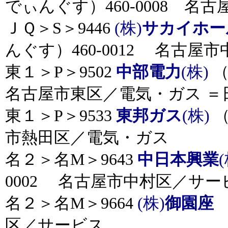
でぃんぐす）460-0008 名
ＪＱ＞S＞9446
(株)
サカイホー
んぐす）460-0012 名古屋
東１＞P＞9502
中部電力
(株)
（
名古屋市東区／電気・ガス ＝日
東１＞P＞9533
東邦ガス
(株)
（
市熱田区／電気・ガス
名２＞名M＞9643
中日本興業
(
0002 名古屋市中村区／サー
名２＞名M＞9664
(株)
御園座
区／サービス