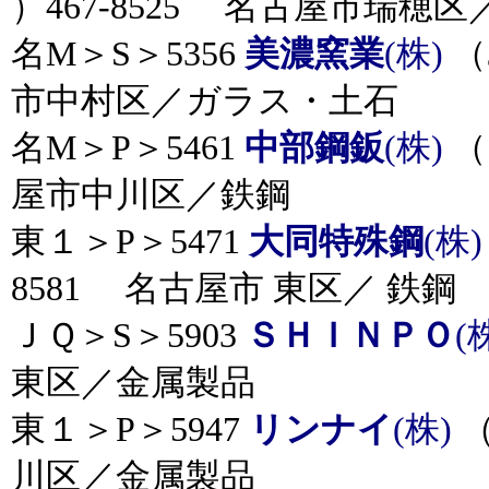
）467-8525 名古屋市瑞穂
名M＞S＞5356
美濃窯業
(株)
（
市中村区／ガラス・土石
名M＞P＞5461
中部鋼鈑
(株)
（
屋市中川区／鉄鋼
東１＞P＞5471
大同特殊鋼
(株)
8581 名古屋市 東区／ 鉄鋼
ＪＱ＞S＞5903
ＳＨＩＮＰＯ
(
東区／金属製品
東１＞P＞5947
リンナイ
(株)
（
川区／金属製品