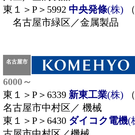
東１＞P＞5992
中央発條
(株)
（
名古屋市緑区／金属製品
名古屋市
6000～
東１＞P＞6339
新東工業
(株)
（
名古屋市中村区／ 機械
東１＞P＞6430
ダイコク電機
(
古屋市中村区／機械