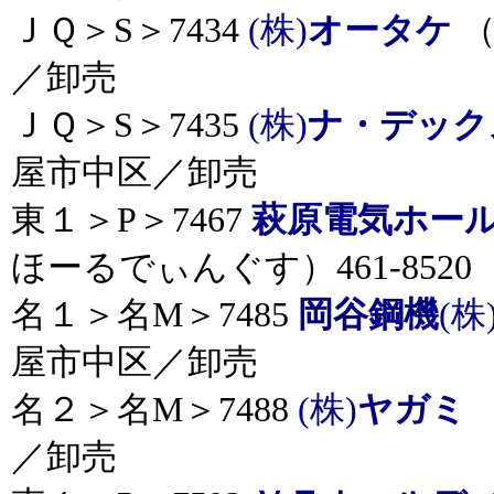
ＪＱ＞S＞7434
(株)
オータケ
（
／卸売
ＪＱ＞S＞7435
(株)
ナ・デッ
屋市中区／卸売
東１＞P＞7467
萩原電気ホー
ほーるでぃんぐす）461-852
名１＞名M＞7485
岡谷鋼機
(株
屋市中区／卸売
名２＞名M＞7488
(株)
ヤガミ
／卸売