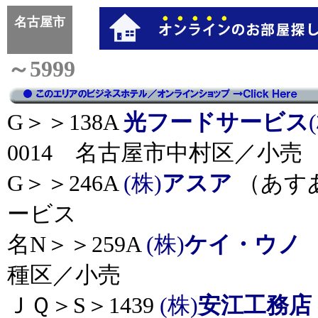
名古屋市
～5999
G＞＞138A
光フードサービス
0014 名古屋市中村区／小売
G＞＞246A
(株)
アスア
（あすあ
ービス
名N＞＞259A
(株)
ケイ・ウノ
種区／小売
ＪＱ＞S＞1439
(株)
安江工務店