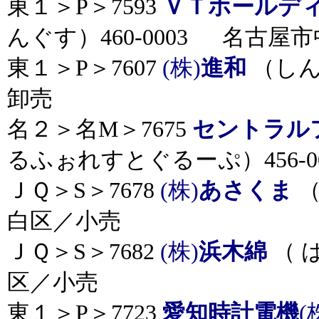
東１＞P＞7593
ＶＴホールデ
んぐす）460-0003 名古屋
東１＞P＞7607
(株)
進和
（しん
卸売
名２＞名M＞7675
セントラル
るふぉれすとぐるーぷ）456-
ＪＱ＞S＞7678
(株)
あさくま
（
白区／小売
ＪＱ＞S＞7682
(株)
浜木綿
（ 
区／小売
東１＞P＞7723
愛知時計電機
(