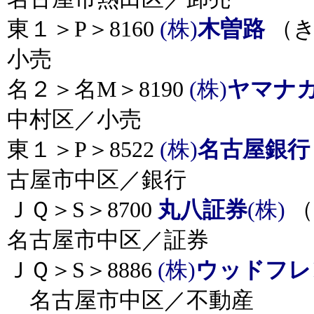
東１＞P＞8160
(株)
木曽路
（き
小売
名２＞名M＞8190
(株)
ヤマナ
中村区／小売
東１＞P＞8522
(株)
名古屋銀行
古屋市中区／銀行
ＪＱ＞S＞8700
丸八証券
(株)
（
名古屋市中区／証券
ＪＱ＞S＞8886
(株)
ウッドフレ
名古屋市中区／不動産