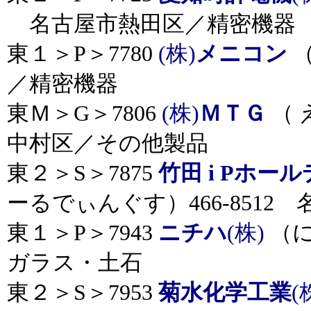
名古屋市熱田区／精密機器
東１＞P＞7780
(株)
メニコン
（
／精密機器
東Ｍ＞G＞7806
(株)
ＭＴＧ
（ 
中村区／その他製品
東２＞S＞7875
竹田 i Pホー
ーるでぃんぐす）466-851
東１＞P＞7943
ニチハ
(株)
（に
ガラス・土石
東２＞S＞7953
菊水化学工業
(