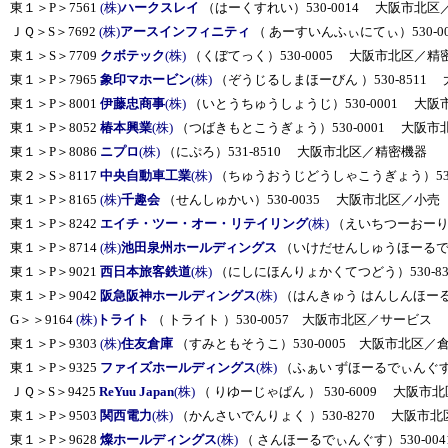
東１＞P＞7561
(株)
ハークスレイ
（はーくすれい）530-0014 大阪市北区
ＪＱ＞S＞7692
(株)
アースインフィニティ
（ あーすいんふぃにてぃ）530-
東１＞S＞7709
クボテック
(株)
（くぼてっく）530-0005 大阪市北区／精
東１＞P＞7965
象印マホービン
(株)
（ぞうじるしまほーびん ）530-8511
東１＞P＞8001
伊藤忠商事
(株)
（いとうちゅうしょうじ）530-0001 大阪
東１＞P＞8052
椿本興業
(株)
（つばきもとこうぎょう）530-0001 大阪
東１＞P＞8086
ニプロ
(株)
（にぷろ）531-8510 大阪市北区／精密機器
東２＞S＞8117
中央自動車工業
(株)
（ちゅうおうじどうしゃこうぎょう）530
東１＞P＞8165
(株)
千趣会
（せんしゅかい）530-0035 大阪市北区／小売
東１＞P＞8242
エイチ・ツー・オー・リテイリング
(株)
（えいちつーおーりて
東１＞P＞8714
(株)
池田泉州ホールディングス
（いけだせんしゅうほーるでぃ
東１＞P＞9021
西日本旅客鉄道
(株)
（にしにほんりょかくてつどう）530-83
東１＞P＞9042
阪急阪神ホールディングス
(株)
（はんきゅう はんしんほーるで
G＞＞9164
(株)
トライト
（ トライト ）530-0057 大阪市北区／サービス
東１＞P＞9303
(株)
住友倉庫
（すみともそうこ）530-0005 大阪市北区
東１＞P＞9325
ファイズホールディングス
(株)
（ふぁい ずほーるでぃんぐす
ＪＱ＞S＞9425
ReYuu Japan
(株)
（ りゆーじゃぱん ） 530-6009 大阪
東１＞P＞9503
関西電力
(株)
（かんさいでんりょく ）530-8270 大阪市北
東１＞P＞9628
燦ホールディングス
(株)
（ さんほーるでぃんぐす）530-0