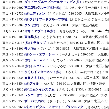
東１＞P＞2590
ダイドー グループホールディングス
(株)
（だいどーぐるーぷ
東１＞P＞2607
不二製油グループ本社
(株)
（ふじせいゆ ぐるーぷほんしゃ）5
東１＞P＞2730
(株)
エディオン
（えでぃおん） 530-0005 大阪市北区／小
東１＞P＞2752
(株)
フジオフードグループ本社
（ふじおふーど ぐるーぷほんし
東１＞P＞3002
グンゼ
(株)
（ぐんぜ）530-0001 大阪市北区／繊維
ＪＱ＞G＞3042
セキュアヴェイル
(株)
（ せきゅあヴぇいる） 530-0044
東１＞P＞3101
東洋紡
(株)
（とうようぼう ）530-8230 大阪市北区／繊維 
東Ｍ＞G＞3187
(株)
ミラタップ
（ みらたっぷ ）530-0013 大阪市北区／小
東１＞P＞3401
帝人
(株)
（ていじん ）530-8605 大阪市北区／繊維 ＝日経2
東２＞S＞3420
(株)
ケー・エフ・シー
（けーえふしー）530-0047 大阪
東Ｍ＞G＞3497
(株)
ＬｅＴｅｃｈ
（り てっく）530-0027 大阪市北区／不
東Ｍ＞G＞3690
(株)
イルグルム
（ いるぐるむ）530-0001 大阪市北区／
東１＞P＞3778
さくらインターネット
(株)
（ さくらいんたーねっと）530
東１＞P＞3835
ｅＢＡＳＥ
(株)
（ いーべーす） 531-0072 大阪市北区／情
東１＞P＞3854
(株)
アイル
（あい る） 530-0011 大阪市北区／情報・通信
ＪＱ＞S＞3910
(株)
エムケイシステム
（ えむけいしすてむ） 530-0015
東１＞P＞3941
レンゴー
(株)
（れんごー ）530-0005 大阪市北区／パルプ
東１＞P＞3950
ザ・パック
(株)
（ざ・ぱっく）530-6020 大阪市北区／パ
東１＞S＞3965
(株)
キャピタル・アセット・プランニング
（ きゃぴたるあせ