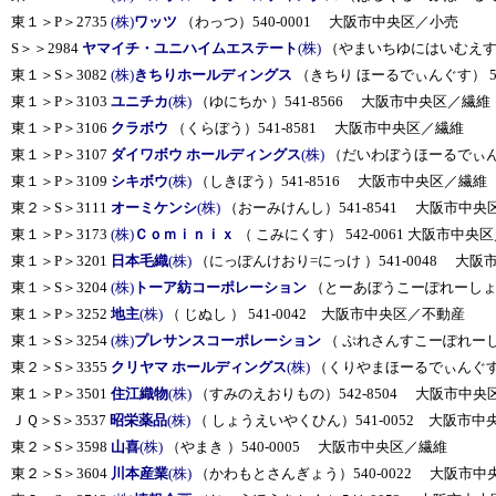
東１＞P＞2735
(株)
ワッツ
（わっつ）540-0001 大阪市中央区／小売
S＞＞2984
ヤマイチ・ユニハイムエステート
(株)
（やまいちゆにはいむえすてー
東１＞S＞3082
(株)
きちりホールディングス
（きちり ほーるでぃんぐす） 5
東１＞P＞3103
ユニチカ
(株)
（ゆにちか ）541-8566 大阪市中央区／繊維
東１＞P＞3106
クラボウ
（くらぼう）541-8581 大阪市中央区／繊維
東１＞P＞3107
ダイワボウ ホールディングス
(株)
（だいわぼうほーるでぃんぐ
東１＞P＞3109
シキボウ
(株)
（しきぼう）541-8516 大阪市中央区／繊維
東２＞S＞3111
オーミケンシ
(株)
（おーみけんし）541-8541 大阪市中央
東１＞P＞3173
(株)
Ｃｏｍｉｎｉｘ
（ こみにくす） 542-0061 大阪市中央
東１＞P＞3201
日本毛織
(株)
（にっぽんけおり=にっけ ）541-0048 大
東１＞S＞3204
(株)
トーア紡コーポレーション
（とーあぼうこーぽれーしょん
東１＞P＞3252
地主
(株)
（ じぬし ） 541-0042 大阪市中央区／不動産
東１＞S＞3254
(株)
プレサンスコーポレーション
（ ぷれさんすこーぽれーしょ
東２＞S＞3355
クリヤマ ホールディングス
(株)
（くりやまほーるでぃんぐす）
東１＞P＞3501
住江織物
(株)
（すみのえおりもの）542-8504 大阪市中央
ＪＱ＞S＞3537
昭栄薬品
(株)
（ しょうえいやくひん）541-0052 大阪市
東２＞S＞3598
山喜
(株)
（やまき ）540-0005 大阪市中央区／繊維
東２＞S＞3604
川本産業
(株)
（かわもとさんぎょう）540-0022 大阪市