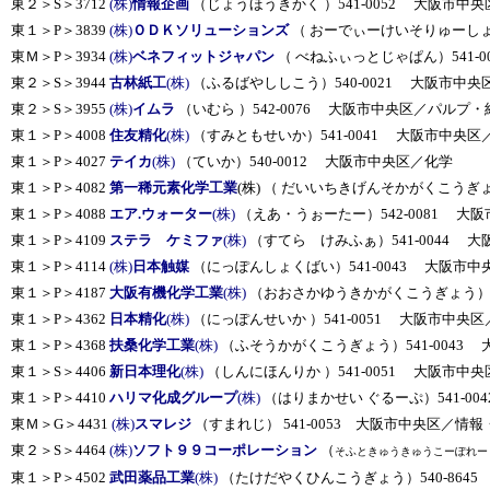
東２＞S＞3712
(株)
情報企画
（じょうほうきかく ）541-0052 大阪市中
東１＞P＞3839
(株)
ＯＤＫソリューションズ
（ おーでぃーけいそりゅーしょん
東Ｍ＞P＞3934
(株)
ベネフィットジャパン
（ べねふぃっとじゃぱん）541-
東２＞S＞3944
古林紙工
(株)
（ふるばやししこう）540-0021 大阪市中
東２＞S＞3955
(株)
イムラ
（いむら ）542-0076 大阪市中央区／パルプ・
東１＞P＞4008
住友精化
(株)
（すみともせいか）541-0041 大阪市中央区
東１＞P＞4027
テイカ
(株)
（ていか）540-0012 大阪市中央区／化学
東１＞P＞4082
第一稀元素化学工業
(株) （ だいいちきげんそかがくこうぎょ
東１＞P＞4088
エア.ウォーター
(株)
（えあ・うぉーたー）542-0081 大
東１＞P＞4109
ステラ ケミファ
(株)
（すてら けみふぁ）541-0044 
東１＞P＞4114
(株)
日本触媒
（にっぽんしょくばい）541-0043 大阪市
東１＞P＞4187
大阪有機化学工業
(株)
（おおさかゆうきかがくこうぎょう）54
東１＞P＞4362
日本精化
(株)
（にっぽんせいか ）541-0051 大阪市中央
東１＞P＞4368
扶桑化学工業
(株)
（ふそうかがくこうぎょう）541-0043
東１＞S＞4406
新日本理化
(株)
（しんにほんりか ）541-0051 大阪市中
東１＞P＞4410
ハリマ化成グループ
(株)
（はりまかせい ぐるーぷ）541-0
東Ｍ＞G＞4431
(株)
スマレジ
（すまれじ） 541-0053 大阪市中央区／情
東２＞S＞4464
(株)
ソフト９９コーポレーション
（
そふときゅうきゅうこーぽれー
東１＞P＞4502
武田薬品工業
(株)
（たけだやくひんこうぎょう）540-8645