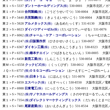
東１＞S＞5337
ダントーホールディングス
(株)
530-0001 大阪市北区／
東１＞P＞5410
合同製鐵
(株)
（ごうどうせいてつ）530-0004 大阪市北区
東１＞P＞5440
共英製鋼
(株)
（ きょうえいせいこう）530-0004 大阪市北
東２＞S＞5928
アルメタックス
(株)
（あるめたっくす）531-6130 大阪
東２＞S＞6023
ダイハツディーゼル
(株)
（だいはつでぃーぜる）531-007
東１＞P＞6062
(株)
チャーム・ケア・コーポレーション
（ ちゃーむけあこー
東１＞P＞6247
(株)
日阪製作所
（ひさかせいさくしょ）530-0057 大阪市
東１＞P＞6367
ダイキン工業
(株)
（だいきんこうぎょう）530-8323 大阪市
東１＞P＞6371
(株)
椿本チエイン
（つばきもとちぇいん ）530-0005 大
東１＞P＞6458
新晃工業
(株)
（しんこうこうぎょう ）530-0054 大阪市
東Ｍ＞G＞6558
クックビズ
(株)
（ くっくびず） 530-0012 大阪市北区／ 
ＪＱ＞S＞6757
(株)
ＯＳＧコーポレーション
（おーえすじーこーぽれーしょん
東１＞P＞6788
(株)
日本トリム
（にほんとりむ）531-0076 大阪市北区／
東１＞P＞6859
エスペック
(株)
（えすぺっく）530-8550 大阪市北区／電
東１＞P＞6988
日東電工
(株)
（にっとうでんこう）530-0011 大阪市北区／
東１＞S＞7022
(株)
サノヤスホールディングス
（ さのやすほーるでぃんぐす）
東１＞P＞7354
(株)
ダイレクトマーケティングミックス
（ だいれくとまーけ
東１＞S＞7481
尾家産業
(株)
（おいえさんぎょう）531-8534 大阪市北区