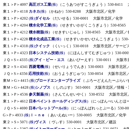
東１＞P＞4097
高圧ガス工業
(株)
（こうあつがすこうぎょう ）530-8411
東１＞P＞4118
カネカ
(株)
（かねか）530-8288 大阪市北区／化学
東１＞P＞4202
(株)
ダイセル
（だいせる）530-0001 大阪市北区／化学
東１＞P＞4204
積水化学工業
(株)
（せきすいかがくこうぎょう）530-856
東１＞P＞4212
積水樹脂
(株)
（せきすいじゅし ）530-8565 大阪市北区／
東１＞P＞4228
積水化成品工業
(株)
（せきすいかせいひんこうぎょう）530-
東１＞P＞4318
(株)
クイック
（くいっく）530-0018 大阪市北区／サービ
東１＞P＞4323
日本システム技術
(株)
（にほんしすてむぎじゅつ ）530-0
ＪＱ＞S＞4335
(株)
アイ・ピー・エス
（あいぴーえす） 530-0011 大阪
東２＞S＞4341
西菱電機
(株)
（せいりょうでんき）530-0003 大阪市北区
ＪＱ＞S＞4356
応用技術
(株)
（おうようぎじゅつ）530-0054 大阪市北区
東Ｍ＞G＞4415
(株)
ブロードエンタープライズ
（ ぶろーどえんたーぷらいず）
東Ｍ＞G＞4428
(株)
シノプス
（ しのぷす） 503-0001 大阪市北区／情報
東１＞P＞4536
参天製薬
(株)
（さんてんせいやく） 530-8552 大阪市北
東１＞P＞4612
日本ペイント ホールディングス
(株)
（にっぽんぺいんとほーる
ＪＱ＞S＞4690
日本パレットプール
(株)
（にっぽんぱれっとぷーる）530-0
G＞P＞4933
(株)
Ｉ－ｎｅ
（ あいえぬいー）530-0005 大阪市北区／化学
東２＞S＞5071
(株)
ヴィス
（ ヴぃす）530-0001 大阪市北区／建設
東２＞S＞5287
(株)
イトーヨーギョー
（いとーよーぎょー）531-0071 