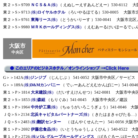
東２＞S＞9709
ＮＣＳ＆Ａ
(株)
（ えぬしーえすあんどえー）530-6112 
東２＞S＞9713
(株)
ロイヤルホテル
（ろいやるほてる）530-0005 大阪
東２＞S＞9761
東海リース
(株)
（とうかいりーす ）530-0041 大阪市北
東２＞S＞9980
ＭＲＫホールディングス
(株)
（ えむあーるけいほーるでぃんぐ
大阪市
中央区
G＞＞142A
(株)
ジンジブ
（じんじぶ ） 541-0052 大阪市中央区／サービス
G＞＞189A
(株)
D&Mカンパニー
（ でぃーあんどえむかんぱにー）541-00
東１＞P＞1814
大末建設
(株)
（だいすえけんせつ）542-0081 大阪市中央
東２＞S＞1853
(株)
森組
（もりぐみ）541-0045 大阪市中央区／建設
東１＞P＞1964
中外炉工業
(株)
（ちゅうがいろこうぎょう）541-0046 
ＪＱ＞S＞2134
北浜キャピタルパートナーズ
(株)
（ きたはまきゃぴたる…）5
ＪＱ＞S＞2483
(株)
翻訳センター
（ ほんやくせんたー） 541-0056 大
東１＞P＞2692
伊藤忠食品
(株)
（いとうちゅうしょくひん ）540-8522 
東１＞P＞2726
(株)
パル グループホールディングス
（ぱるぐるーぷほーるでぃ