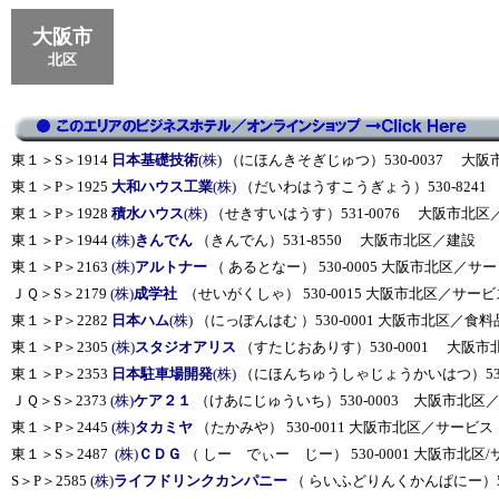
大阪市
北区
東１＞S＞1914
日本基礎技術
(株)
（にほんきそぎじゅつ）530-0037 大
東１＞P＞1925
大和ハウス工業
(株)
（だいわはうすこうぎょう）530-8241
東１＞P＞1928
積水ハウス
(株)
（せきすいはうす）531-0076 大阪市北区／
東１＞P＞1944
(株)
きんでん
（きんでん）531-8550 大阪市北区／建設
東１＞P＞2163
(株)
アルトナー
（ あるとなー） 530-0005 大阪市北区／サ
ＪＱ＞S＞2179
(株)
成学社
（せいがくしゃ） 530-0015 大阪市北区／サービ
東１＞P＞2282
日本ハム
(株)
（にっぽんはむ ）530-0001 大阪市北区／食料
東１＞P＞2305
(株)
スタジオアリス
（すたじおありす）530-0001 大阪
東１＞P＞2353
日本駐車場開発
(株)
（にほんちゅうしゃじょうかいはつ）530
ＪＱ＞S＞2373
(株)
ケア２１
（けあにじゅういち）530-0003 大阪市北区
東１＞P＞2445
(株)
タカミヤ
（たかみや） 530-0011 大阪市北区／サービス
東１＞S＞2487
(株)
ＣＤＧ
（ しー でぃー じー） 530-0001 大阪市北区
S＞P＞2585
(株)
ライフドリンクカンパニー
（ らいふどりんくかんぱにー）5