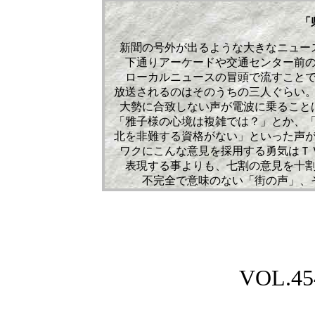
「
新聞の号外が出るような大きなニュー
下通りアーケードや交通センター前
ローカルニュースの冒頭で流すこと
放送されるのはそのうちの三人ぐらい
大勢に合致しない声が電波に乗ること
「雅子様の心境は複雑では？」とか、
北を非難する資格がない」といった声
ワクにこんな意見を採用する勇気はＴ
表現する事よりも、七割の意見を十
不完全で意味のない「街の声」、
VOL.454