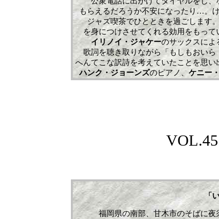
公衆電話に出かけてダイヤルをし、
もらえるだろうか不安になったり…。
ジャズ喫茶でひとときを過ごします
を身につけさせてくれる効用をもって
イリノイ・ジャケー
のサックスによ
歌詞を聴き取りながら「もしもおいら
へんてこな訳詩を考えていたことを思い
ハンク・ジョーンズ
のピアノ、
ケニー
VOL.457
「
福岡県の南部、甘木市のそばに夜