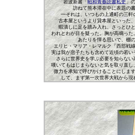
岩波新書「
昭和青春読書私史
」
訪ねて熊本滞在中に表題の
━それは、いつもの上通町の三軒
古本屋というより貸本屋といった
暇潰しに足を踏み入れ、さっとひ
われとわが目を疑った。胸が高鳴った
あたりを憚る思いで、棚
エリヒ・マリア・レマルク『西部戦
実は我が息子たちも含めて近頃の若い
さらに世界史を学ぶ必要を知らない
嘆いてもはじまらないと気を取り直し
微力を承知で呼びかけることにしま
して、まず第一次世界大戦から現