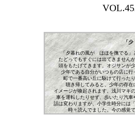
VOL.
45
「少
「夕暮れの風が ほほを撫でる」
たどってもすぐには出てきません
頭をもたげてきます。オジサンが
少年である自分がいつもの店に行
町で一番高い丘に駆けて行った
聴き帰してみると、少年の存在
イメージが喚起されます。浅川マキ
車を運転したりせず、歩いたり汽車
話は変わりますが、小学生時分には
時々読んでました。今の感覚