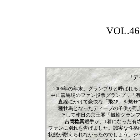
VOL.467
「デ
2006年の年末。グランプリと呼ばれ
中山競馬場のファン投票グランプリ「
直線にかけて豪快な「飛び」を魅せ
種牡馬となったディープの子供が凱
そして昨日の京王閣「競輪グラン
吉岡稔真
選手が、1着になった有
ファンに別れを告げました。誠実な性格
状態が耐えられなかったのでしょう。ジ