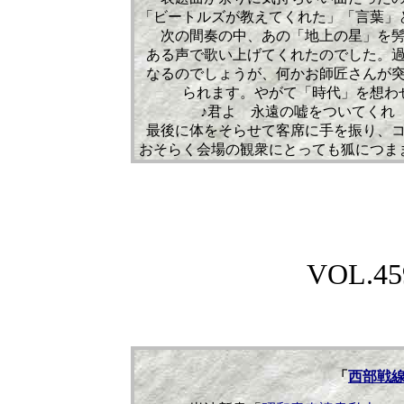
「ビートルズが教えてくれた」「言葉」
次の間奏の中、あの「地上の星」を
ある声で歌い上げてくれたのでした。
なるのでしょうが、何かお師匠さんが
られます。やがて「時代」を想わ
♪君よ 永遠の嘘をついてくれ
最後に体をそらせて客席に手を振り、
おそらく会場の観衆にとっても狐につま
VOL.459
「
西部戦