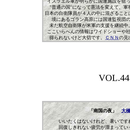
イスラエル軍が明らかに国連施設を狙
"普通の国"になって憲法を変えて、
日本の自衛隊員が４人の中に混ざること
境にあるゴラン高原には国連監視団
未だ航空自衛隊が米軍の支援を継続中
ここいらへんの情報はワイドショーや
得られないけど大切です。
ＣＮＮ
の見
VOL.
44
「南国の夜」
大
いいたくはないけれど、暑いです
回復しきれない疲労が溜まってい