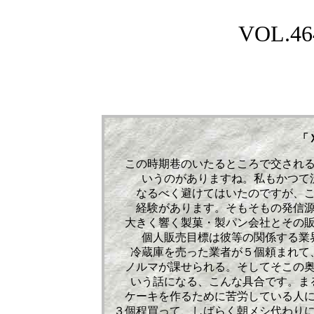
VOL.464
「
この時期巷のいたるところで交され
いうのがありますね。私もかつて
なるべく避けてはいたのですが、
経験があります。そもそもの発信
大きく響く製菓・製パン会社とその
個人販売目標は彼等の関係する業
冷蔵庫を売った業者が５個頼まれて
ノルマが課せられる。そしてそこの
いう話になる、こんな具合です。ま
ケーキを作るために苦労している人
３個程買って、しばらく朝メシ代わり