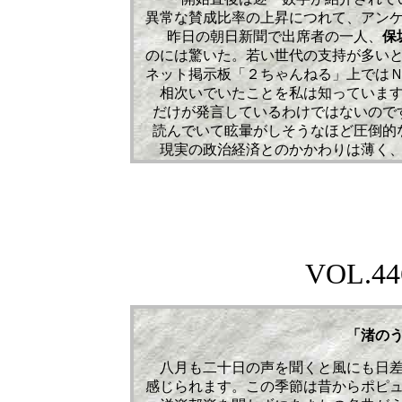
異常な賛成比率の上昇につれて、アン
昨日の朝日新聞で出席者の一人、
保
のには驚いた。若い世代の支持が多い
ネット掲示板「２ちゃんねる」上では
相次いでいたことを私は知っていま
だけが発言しているわけではないので
読んでいて眩暈がしそうなほど圧倒的
現実の政治経済とのかかわりは薄く
VOL.
44
「渚の
八月も二十日の声を聞くと風にも日
感じられます。この季節は昔からポピ