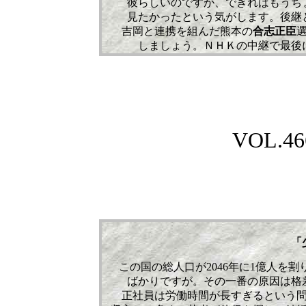
彼らしいのですが、できればもうち
見たかったという気がします。後継
吉岡と連携を組んだ熊本の
合志正臣
しましょう。ＮＨＫの中継で最後
VOL.466
「
この国の総人口が2046年に1億人を
ばかりですが。その一番の原因は格
正社員は労働時間が長すぎるという