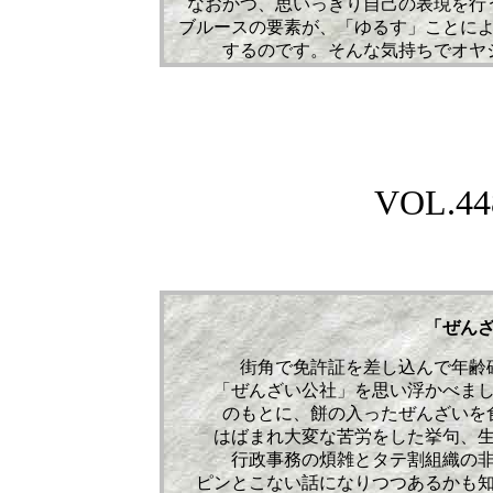
なおかつ、思いっきり自己の表現を行
ブルースの要素が、「ゆるす」ことに
するのです。そんな気持ちでオヤ
VOL.448
「ぜん
街角で免許証を差し込んで年齢
「ぜんざい公社」を思い浮かべま
のもとに、餅の入ったぜんざいを
はばまれ大変な苦労をした挙句、
行政事務の煩雑とタテ割組織の
ピンとこない話になりつつあるかも