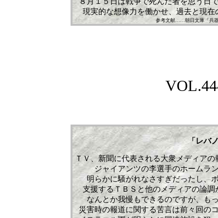
８月１５日は戦争で死んだ者を思う日
現実的な想像力を働かせ、過去と現在
参考文献……朝日文庫「兵
VOL.444
「レバ
ＴＶ、新聞に代表される大衆メディアの
ジャイアンツの李選手のホームラ
明らかに騒がれなさすぎだったし、
支援するＴＢＳと他のメディアの論調
なんとか我慢もできるのですが、も
災害時の報道に関する苦言は前々回の