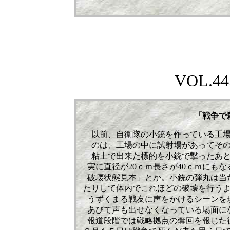
VOL.445
「戦争で
以前、自衛隊の小銃を作っている工
のは、工場の中に試射場があってそ
粘土で出来た標的を小銃で撃ったあ
実に直径が20ｃｍ長さが40ｃｍにも
破壊状態見本」とか。小銃の弾丸は当
たりして体内でこれほどの破壊を行う
うずくまる戦友に声をかけるシーンを
あびて声も出せなくなっている場面に
報道段階では戦略拠点の奪回を報じた