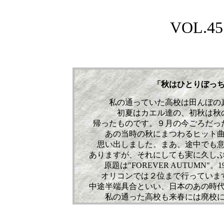
VOL.
45
「秋はひとりぼっ
私の通っていた高校は田んぼの
初夏はカエル達の、初秋は秋
帰ったものです。９月の今ごろだっ
あの当時の秋にまつわるヒット
思い出しました。まあ、途中でも
ありますが、それにしても実に久し
原題は"FOREVER AUTUMN
オリコンでは２位まで行っていま
中途半端具合といい、日本のあの時
私の通った高校も来春には廃校になってし