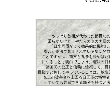
やっぱり首相が代わった節目な
柔らかだけど、やたらカタカナ語
「日米同盟がより効果的に機能し
場合が憲法で禁止されている集団的
ことですが…。前文と九条を読めばだ
になることは明白でしょう。憲法の目
「諸国民の公正と信義に信頼して」目
目指すと称してやっていることは、敵性
9.11の被害者を上回る自国軍の犠
わずかでも共感できる部分を持つと