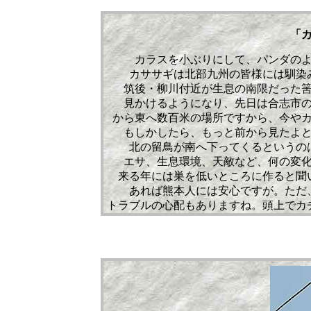
「
カラスを小ぶりにして、パンダの
カササギは北部九州の皆様には馴染
筑後・柳川付近が生息の南限だった
見かけるようになり、先日は合志市
から東へ数百米の場所ですから、今や
もしかしたら、もっと前から見たよ
北の留鳥が南へ下ってくるというの
エサ、生息環境、天敵など、何の変
来る年には巣を低いところに作ると聞
あれば熊本人には安心ですが。ただ
トラブルの心配もありますね。頭上でカ