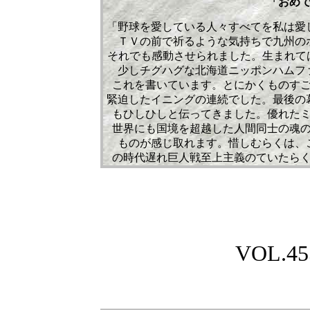
「おめ
「野球を愛している人々すべてを私は愛
ＴＶの前で祈るような気持ちで九州の
それでも感動させられました。生まれて
少しチグハグな北海道ニッポンハムフ
これを書いています。とにかくものす
緊迫したイニングの連続でした。最後の
もひしひしと伝ってきました。優れた
世界にも国境を超越した人間同士の魂
ものが感じ取れます。惜しむらくは、
の時代遅れ巨人戦至上主義のていたら
VOL.455