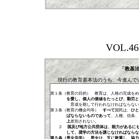
VOL.
46
「教基
現行の教育基本法のうち、今進んで
第１条（教育の目的） 教育は、人格の完成をめ
を愛し、個人の価値をたっとび、勤労と責
育成を期して行われなければならない
第３条（教育の機会均等）
すべて
国民は、
ひと
ばならないものであって
、人種、信条、
上
差別されない。
２
国及び地方公共団体は、能力があるに
して、奨学の方法を講じなければならな
第５条（男女共学） 男女は、互に敬重し、協力