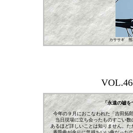
カササギ 熊本
VOL.
46
「永遠の嘘
今年の９月におこなわれた「吉田拓郎＆かぐや
当日現場に立ち会ったものすごい数
あるほど詳しいことは知りません。た
表題曲が余りに気持ちいい曲だった