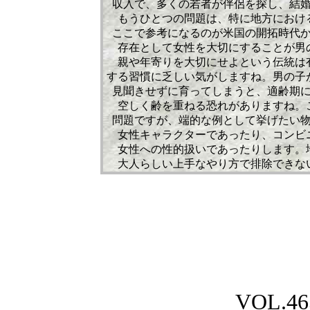
収入で、多くの若者が伴侶を探し、結
もうひとつの問題は、特に地方におけ
ここで参考になるのが米国の開拓時代
存在として女性を大切にすることが男
親や年寄りを大切にせよという伝統は
する習慣に乏しい気がしますね。男の子
見聞きせずに育ってしまうと、適齢期
空しく齢を重ねる恐れがありますね。
問題ですが、端的な例として挙げたい
女性キャラクターであったり、コンビ
女性への性的扱いであったりします。
大人らしい上手なやり方で排除できな
VOL.
46