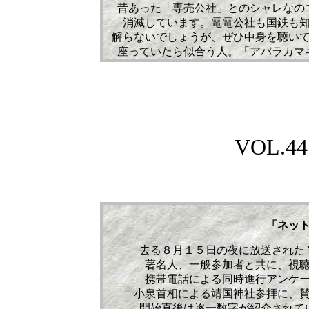
昔あった「専売公社」とのシャレなの
消滅しています。電電公社も国鉄も
解らないでしょうが、ぜひ中身を聴い
座っていたら似合う人。「アバラカマ
VOL.447
「ネッ
去る８月１５日の夜に放送された
著名人、一般参加者と共に、視
携帯電話による同時進行アンケ
小泉首相による靖国神社参拝に、
開始直後は逐一数字が紹介されて