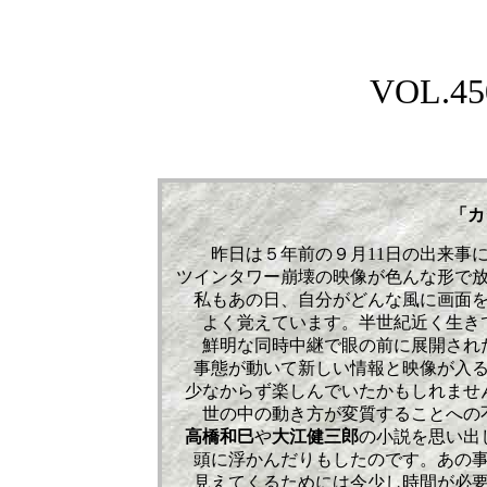
VOL.450
「カ
昨日は５年前の９月11日の出来事
ツインタワー崩壊の映像が色んな形で
私もあの日、自分がどんな風に画面
よく覚えています。半世紀近く生き
鮮明な同時中継で眼の前に展開され
事態が動いて新しい情報と映像が入
少なからず楽しんでいたかもしれませ
世の中の動き方が変質することへの
高橋和巳
や
大江健三郎
の小説を思い出
頭に浮かんだりもしたのです。あの
見えてくるためには今少し時間が必