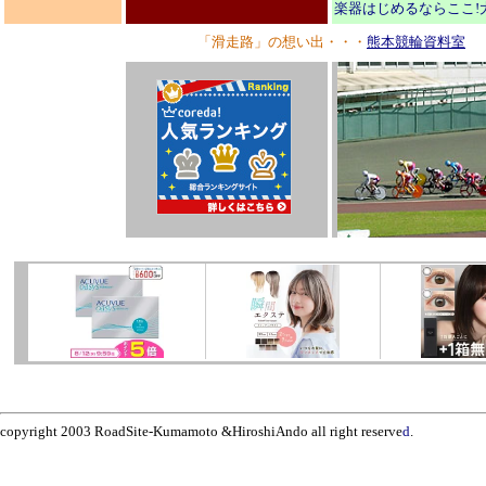
楽器はじめるならここ!
「滑走路」の想い出・・・
熊本競輪資料室
copyright 2003 RoadSite-Kumamoto &HiroshiAndo all right reserve
d
.