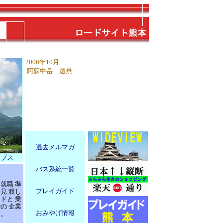
2006年10月
阿蘇中岳 遠景
過去メルマガ
イブス
バス系統一覧
就職 準
プレイガイド
見 渡し
ドと 業
の 企業
おみやげ情報
す。