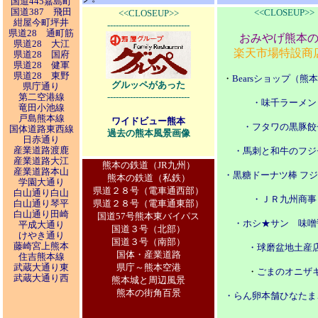
国道445嘉島町
国道387 飛田
<<CLOSEUP>>
<<CLOSEUP>>
紺屋今町坪井
-----------------------------
県道28 通町筋
おみやげ熊本
県道28 大江
楽天市場特設商
県道28 国府
県道28 健軍
県道28 東野
・
Bearsショップ（熊
グルッペがあった
県庁通り
第二空港線
-----------------------------
・味千ラーメン
竜田小池線
戸島熊本線
ワイドビュー熊本
・フタワの黒豚餃
国体道路東西線
過去の熊本風景画像
日赤通り
産業道路渡鹿
・馬刺と和牛のフジ
産業道路大江
熊本の鉄道（JR九州）
産業道路本山
・黒糖ドーナツ棒 フ
熊本の鉄道（私鉄）
学園大通り
県道２８号（電車通西部）
白山通り白山
・ＪＲ九州商事
白山通り琴平
県道２８号（電車通東部）
白山通り田崎
国道57号熊本東バイパス
・ホシ★サン 味噌
平成大通り
国道３号（北部）
けやき通り
国道３号（南部）
藤崎宮上熊本
・球磨盆地土産
国体・産業道路
住吉熊本線
武蔵大通り東
県庁～熊本空港
・
ごまのオニザ
武蔵大通り西
熊本城と周辺風景
熊本の街角百景
・らん卵本舗ひなたま