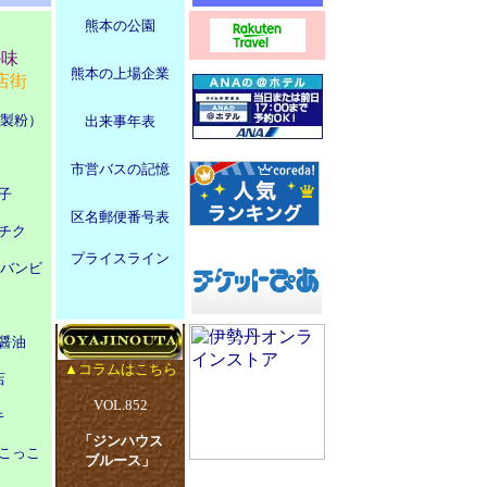
熊本の公園
の味
熊本の上場企業
店街
本製粉）
出来事年表
市営バスの記憶
子
区名郵便番号表
チク
プライスライン
ジバンビ
醤油
▲コラムはこちら
店
VOL.852
キ
「ジンハウス
こっこ
ブルース」