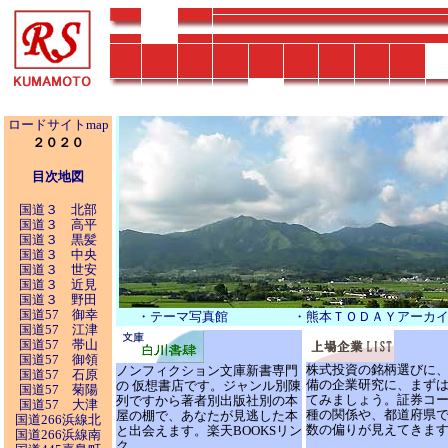
ロードサイトmap
２０２０
目次地図
国道３ 北部
国道３ 高平
国道３ 黒髪
国道３ 中央
国道３ 世安
国道３ 近見
国道３ 野田
国道57 御幸
・テーマ写真館
・熊本ＴＯＤＡＹアーカ
国道57 江津
国道57 帯山
国道57 御領
株式投資の銘柄選びに、
ノンフィクション文庫新書専門
国道57 石原
備の企業研究に、まずは
の 仮想書店です。ジャンル別陳
国道57 菊陽
てみましょう。証券コー
列ですから著者別出版社別の本
国道57 大津
種の関係や、都道府県で
屋の棚で、あなたが見逃した本
国道266浜線北
数の偏りが見えてきま
と出会えます。楽天BOOKSリン
国道266浜線南
ク。