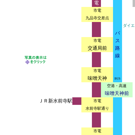
電
市電
九品寺交差点
ダイエ
バ
ス
市電
交通局前
路
線
市電
味噌天神
BUS
空港・高速
味噌天神前
ＪＲ新水前寺駅
市電
水前寺駅通り
市電