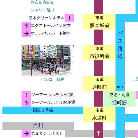
新市街商店街
シャワー通り
熊本グリーンホテル
市電
熊本城前
エクストールイン熊本
バ
ホテルサンルート熊本
ス
路
市電
市役所前
線
パルコ 鶴屋
市電
上
通町筋
BUS
ジーアールホテル水道町
空港・高速
通町筋
ジーアールホテル銀座通
国道３号線
市電
水道町
白川
市
第２サンライズＨ