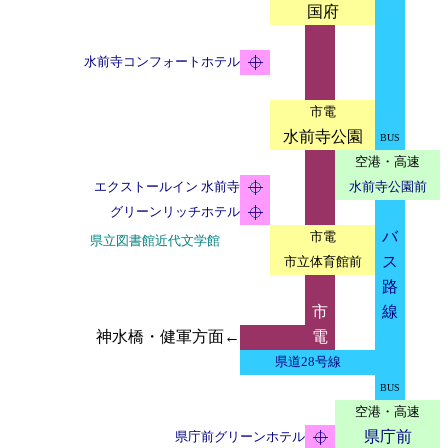
国府
水前寺コンフォートホテル
市電
水前寺公園
BUS
空港・高速
エクストールイン 水前寺
水前寺公園前
グリーンリッチホテル
バ
市電
県立図書館近代文学館
ス
市立体育館前
路
市
線
神水橋・健軍方面←
電
県道28号線
BUS
空港・高速
県庁前
県庁前グリーンホテル