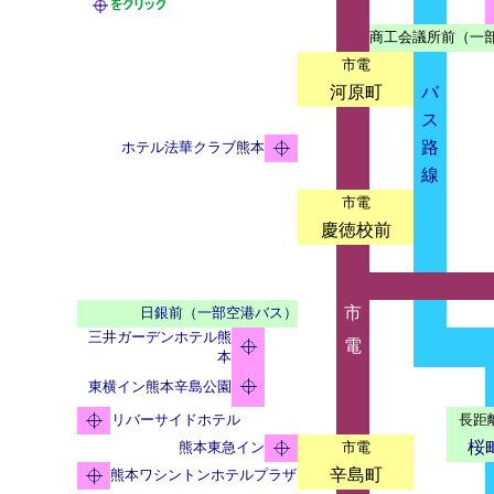
商工会議所前（一
市電
河原町
バ
ス
路
ホテル法華クラブ熊本
線
市電
慶徳校前
市
日銀前（一部空港バス）
三井ガーデンホテル熊
電
本
東横イン熊本辛島公園
リバーサイドホテル
長距
桜
熊本東急イン
市電
辛島町
熊本ワシントンホテルプラザ