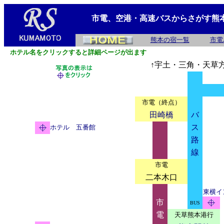
市電、空港・高速バスからさがす熊
熊本の宿一覧
市電
ホテル名をクリックすると詳細ページが出ます
↑宇土・三角・天草
市電（終点）
田崎橋
バ
ス
ホテル 五番館
路
線
市電
二本木口
東横イ
市
BUS
電
天草熊本港行