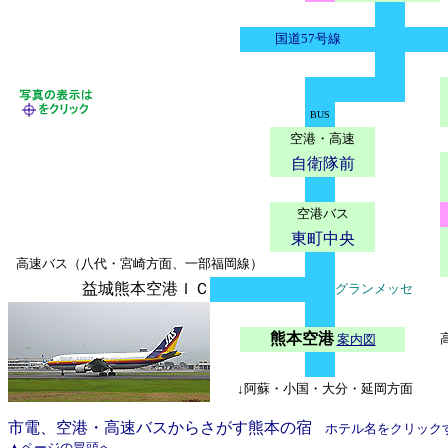
国道57号線
BUS
空港・高速
自衛隊前
空港バス
東町中央
高速バス（八代・宮崎方面、一部福岡線）
益城熊本空港ＩＣ
グランメッセ
熊本空港
案内図
↓阿蘇・小国・大分・延岡方面
市電、空港・高速バスからさがす熊本の宿
ホテル名をクリック
▲ページの冒頭へ