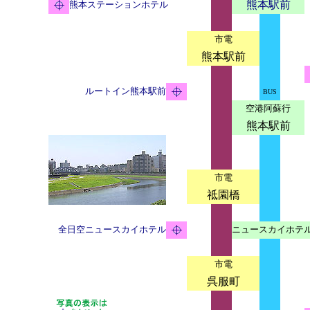
熊本駅前
熊本ステーションホテル
市電
熊本駅前
ルートイン熊本駅前
BUS
空港阿蘇行
熊本駅前
市電
祗園橋
全日空ニュースカイホテル
ニュースカイホテ
市電
呉服町