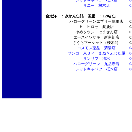
レッドキャベツ 桜木店
0
サニー 桜木店
0
金太洋 ：みかん缶詰 国産 ：120g 缶
ハローグリーンエブリー健軍店
0
ＨＩヒロセ 渡鹿店
0
ゆめタウン はません店
0
エースイワサキ 新南部店
0
さくらマーケット（桜木6）
0
コスモス薬品 菊陽店
0
サンコー東ＢＰ まねきふじた屋
0
サンリブ 清水
0
ハローグリーン 九品寺店
0
レッドキャベツ 桜木店
0