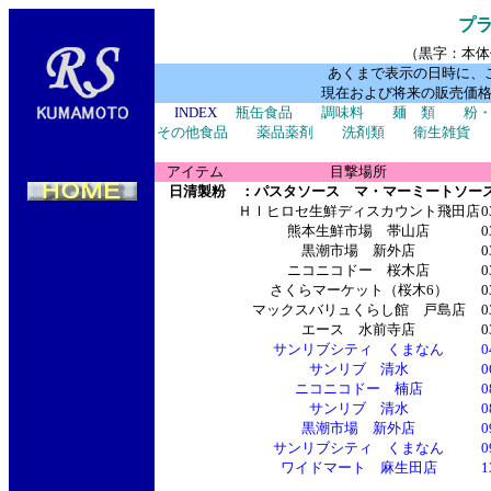
プ
（黒字：本体
あくまで表示の日時に、
現在および将来の販売価
INDEX
瓶缶食品
調味料
麺 類
粉
その他食品
薬品薬剤
洗剤類
衛生雑貨
アイテム
目撃場所
日清製粉 ：パスタソース マ・マーミートソース 
ＨＩヒロセ生鮮ディスカウント飛田店
0
熊本生鮮市場 帯山店
0
黒潮市場 新外店
0
ニコニコドー 桜木店
0
さくらマーケット（桜木6）
0
マックスバリュくらし館 戸島店
0
エース 水前寺店
0
サンリブシティ くまなん
0
サンリブ 清水
0
ニコニコドー 楠店
0
サンリブ 清水
0
黒潮市場 新外店
0
サンリブシティ くまなん
0
ワイドマート 麻生田店
1