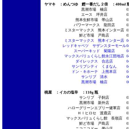
ヤマキ ：めんつゆ 鰹一番だし２倍 ：400ml 
黒潮市場 楠店
0
エース 坪井店
0
熊本生鮮市場 帯山店
0
パワーマークス 龍田店
0
ミスターマックス 熊本インター店
0
鮮ど市場 戸島店
0
ミスターマックス 熊本インター店
0
レッドキャベツ サザンスターモール
0
スーパーキッド 菊陽店
0
マックスバリュくらし館永江団地店
0
ダイレックス 合志店
0
サンリブシティ くまなん
0
ドン・キホーテ 上熊本店
0
サンリブ 清水
0
黒潮市場 楠店
0
桃屋 ：イカの塩辛 ：110g 瓶
サンリブ 子飼店
0
黒潮市場 新外店
0
ハローグリーンエブリー健軍店
0
ＨＩヒロセ 渡鹿店
0
マックスバリュくらし館 長嶺店
0
鮮ど市場 戸島店
0
ニコニコドー 帯山店
0