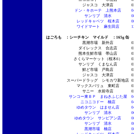
ジャスコ 大津店
0
ドン・キホーテ 上熊本店
0
サンリブ 清水
0
レッドキャベツ 桜木店
0
ワイドマート 麻生田店
1
はごろも ：シーチキン マイルド ：165g 缶
黒潮市場 新外店
0
ダイレックス 合志店
0
熊本生鮮市場 帯山店
0
さくらマーケット（桜木6）
0
サンリブ くまなん店
0
鮮ど市場 戸島店
0
ジャスコ 大津店
0
スーパードラッグ シモカワ新地店
0
マックスバリュ 東町店
0
サニー 水前寺店
0
サンコー東ＢＰ まねきふじた屋
0
ニコニコドー 楠店
0
ゆめタウン はません店
0
サンリブ 清水
0
ゆめタウン サンピアン店
0
サンリブ 清水
0
黒潮市場 楠店
0