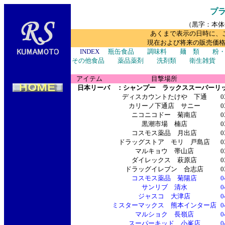
プ
（黒字：本体
あくまで表示の日時に、
現在および将来の販売価
INDEX
瓶缶食品
調味料
麺 類
粉
その他食品
薬品薬剤
洗剤類
衛生雑貨
アイテム
目撃場所
日本リーバ ：シャンプー ラックススーパーリッチ
ディスカウントたけや 下通
0
カリーノ下通店 サニー
0
ニコニコドー 菊南店
0
黒潮市場 楠店
0
コスモス薬品 月出店
0
ドラッグストア モリ 戸島店
0
マルキョウ 帯山店
0
ダイレックス 萩原店
0
ドラッグイレブン 合志店
0
コスモス薬品 菊陽店
0
サンリブ 清水
0
ジャスコ 大津店
0
ミスターマックス 熊本インター店
0
マルショク 長嶺店
0
スーパーキッド 小峯店
0