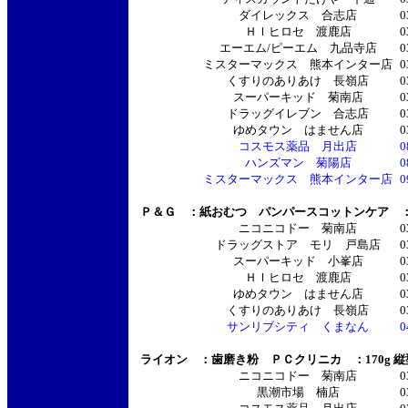
ダイレックス 合志店
0
ＨＩヒロセ 渡鹿店
0
エーエム/ピーエム 九品寺店
0
ミスターマックス 熊本インター店
0
くすりのありあけ 長嶺店
0
スーパーキッド 菊南店
0
ドラッグイレブン 合志店
0
ゆめタウン はません店
0
コスモス薬品 月出店
0
ハンズマン 菊陽店
0
ミスターマックス 熊本インター店
0
Ｐ＆Ｇ ：紙おむつ パンパースコットンケア ：
ニコニコドー 菊南店
0
ドラッグストア モリ 戸島店
0
スーパーキッド 小峯店
0
ＨＩヒロセ 渡鹿店
0
ゆめタウン はません店
0
くすりのありあけ 長嶺店
0
サンリブシティ くまなん
0
ライオン ：歯磨き粉 ＰＣクリニカ ：170g 
ニコニコドー 菊南店
0
黒潮市場 楠店
0