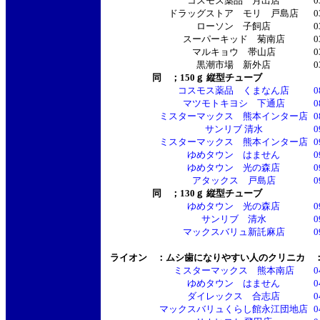
コスモス薬品 月出店
0
ドラッグストア モリ 戸島店
0
ローソン 子飼店
0
スーパーキッド 菊南店
0
マルキョウ 帯山店
0
黒潮市場 新外店
0
同 ；150ｇ 縦型チューブ
コスモス薬品 くまなん店
0
マツモトキヨシ 下通店
0
ミスターマックス 熊本インター店
0
サンリブ 清水
0
ミスターマックス 熊本インター店
0
ゆめタウン はません
0
ゆめタウン 光の森店
0
アタックス 戸島店
0
同 ；130ｇ 縦型チューブ
ゆめタウン 光の森店
0
サンリブ 清水
0
マックスバリュ新託麻店
0
ライオン ：ムシ歯になりやすい人のクリニカ ：1
ミスターマックス 熊本南店
0
ゆめタウン はません
0
ダイレックス 合志店
0
マックスバリュくらし館永江団地店
0