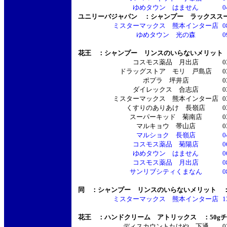
ゆめタウン はません
0
ユニリーバジャパン ：
シャンプー ラックススー
ミスターマックス 熊本インター店
0
ゆめタウン 光の森
0
花王 ：シャンプー リンスのいらないメリット ：
コスモス薬品 月出店
0
ドラッグストア モリ 戸島店
0
ポプラ 坪井店
0
ダイレックス 合志店
0
ミスターマックス 熊本インター店
0
くすりのありあけ 長嶺店
0
スーパーキッド 菊南店
0
マルキョウ 帯山店
0
マルショク 長嶺店
0
コスモス薬品 菊陽店
0
ゆめタウン はません
0
コスモス薬品 月出店
0
サンリブシティくまなん
0
同 ：シャンプー リンスのいらないメリット ：2
ミスターマックス 熊本インター店
1
花王 ：ハンドクリーム アトリックス ：50g
ディスカウントたけや 下通
0