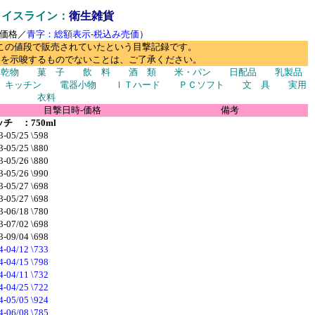
ライスライン：
衛生雑貨
価格／
青字：総額表示-税込み売価
）
この値段で販売されていたという目撃記録です。
格を示唆するものでないことは、ご了承ください。
・乾物
菓 子
飲 料
酒 類
米・パン
日配品
乳製品
キッチン
電器小物
ＩＴハード
ＰＣソフト
文 具
実用
衣料
目撃日時-価格
備考
 ：750ml
3-05/25 \598
3-05/25 \880
3-05/26 \880
3-05/26 \990
3-05/27 \698
3-05/27 \698
3-06/18 \780
3-07/02 \698
3-09/04 \698
4-04/12 \733
4-04/15 \798
4-04/11 \732
4-04/25 \722
4-05/05 \924
4-06/08 \785